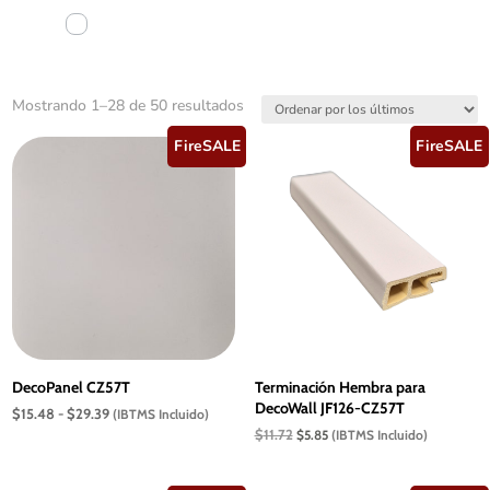
Ordenado
Mostrando 1–28 de 50 resultados
por
FireSALE
FireSALE
los
últimos
DecoPanel CZ57T
Terminación Hembra para
DecoWall JF126-CZ57T
Rango
$
15.48
-
$
29.39
(IBTMS Incluido)
de
El
El
$
11.72
$
5.85
(IBTMS Incluido)
precios:
precio
precio
desde
original
actual
$15.48
era:
es: