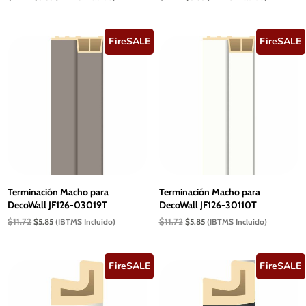
precio
precio
precio
precio
original
actual
original
actual
era:
es:
era:
es:
$11.72.
$5.85.
$11.72.
$5.85.
FireSALE
FireSALE
Terminación Macho para
Terminación Macho para
DecoWall JF126-03019T
DecoWall JF126-30110T
El
El
El
El
$
11.72
$
11.72
$
5.85
(IBTMS Incluido)
$
5.85
(IBTMS Incluido)
precio
precio
precio
precio
original
actual
original
actual
era:
es:
era:
es:
$11.72.
$5.85.
$11.72.
$5.85.
FireSALE
FireSALE