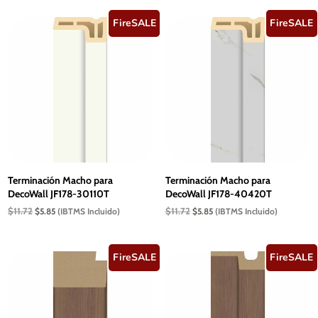
era:
es:
era:
es:
$11.72.
$5.85.
$11.72.
$5.85.
FireSALE
FireSALE
Terminación Macho para
Terminación Macho para
DecoWall JF178-30110T
DecoWall JF178-40420T
El
El
El
El
$
11.72
$
11.72
$
5.85
(IBTMS Incluido)
$
5.85
(IBTMS Incluido)
precio
precio
precio
precio
original
actual
original
actual
era:
es:
era:
es:
$11.72.
$5.85.
$11.72.
$5.85.
FireSALE
FireSALE