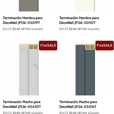
Terminación Hembra para
Terminación Hembra para
DecoWall JF126-03019T
DecoWall JF126-30110T
El
El
El
El
$
11.72
$
11.72
$
5.85
(IBTMS Incluido)
$
5.85
(IBTMS Incluido)
precio
precio
precio
precio
original
actual
original
actual
era:
es:
era:
es:
$11.72.
$5.85.
$11.72.
$5.85.
FireSALE
FireSALE
Terminación Macho para
Terminación Macho para
DecoWall JF126-40420T
DecoWall JF126-03016T
El
El
El
El
$
11.72
$
11.72
$
5.85
(IBTMS Incluido)
$
5.85
(IBTMS Incluido)