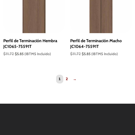
Perfil de Terminación Hembra
Perfil de Terminación Macho
JC1065-75591T
JC1064-75591T
El
El
El
El
$
11.72
$
11.72
$
5.85
(IBTMS Incluido)
$
5.85
(IBTMS Incluido)
precio
precio
precio
precio
original
actual
original
actual
era:
es:
era:
es:
$11.72.
$5.85.
$11.72.
$5.85.
1
2
→
Contáctanos
WHATSAPP
+(507) 6896 6868