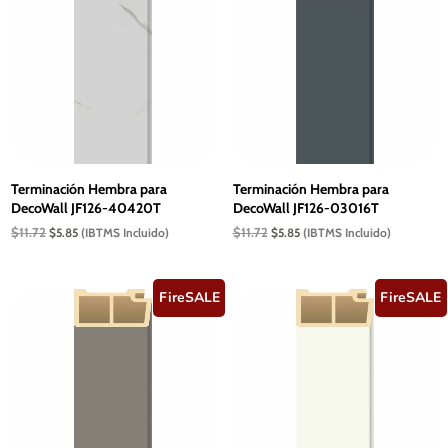
Terminación Hembra para
Terminación Hembra para
DecoWall JF126-40420T
DecoWall JF126-03016T
El
El
El
El
$
11.72
$
11.72
$
5.85
(IBTMS Incluido)
$
5.85
(IBTMS Incluido)
precio
precio
precio
precio
original
actual
original
actual
era:
es:
era:
es:
$11.72.
$5.85.
$11.72.
$5.85.
FireSALE
FireSALE