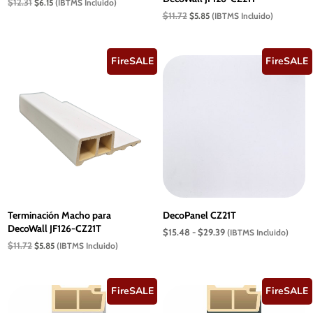
El
El
$
12.31
$
6.15
(IBTMS Incluido)
precio
precio
El
El
$
11.72
$
5.85
(IBTMS Incluido)
original
actual
precio
precio
era:
es:
original
actual
$12.31.
$6.15.
era:
es:
$11.72.
$5.85.
FireSALE
FireSALE
Terminación Macho para
DecoPanel CZ21T
DecoWall JF126-CZ21T
Rango
$
15.48
-
$
29.39
(IBTMS Incluido)
de
El
El
$
11.72
$
5.85
(IBTMS Incluido)
precios:
precio
precio
desde
original
actual
$15.48
era:
es:
hasta
$11.72.
$5.85.
FireSALE
FireSALE
$29.39