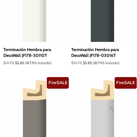
Terminación Hembra para
Terminación Hembra para
DecoWall JF178-30110T
DecoWall JF178-03016T
El
El
El
El
$
11.72
$
11.72
$
5.85
(IBTMS Incluido)
$
5.85
(IBTMS Incluido)
precio
precio
precio
precio
original
actual
original
actual
era:
es:
era:
es:
$11.72.
$5.85.
$11.72.
$5.85.
FireSALE
FireSALE