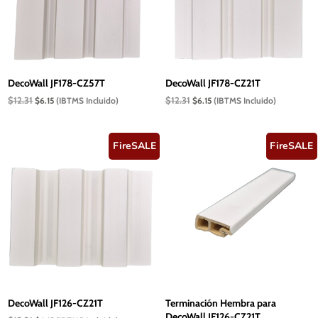
DecoWall JF178-CZ57T
DecoWall JF178-CZ21T
El
El
El
El
$
12.31
$
12.31
$
6.15
(IBTMS Incluido)
$
6.15
(IBTMS Incluido)
precio
precio
precio
precio
original
actual
original
actual
era:
es:
era:
es:
$12.31.
$6.15.
$12.31.
$6.15.
FireSALE
FireSALE
DecoWall JF126-CZ21T
Terminación Hembra para
DecoWall JF126-CZ21T