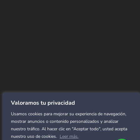
CORREO
Info@amundiales.net
→ Conviértete en vendedor afiliado
aquí.
→ Busca tu vendedor de confianza
aquí.
Encuentra lo que buscas…
Alfombras de Área
SPC Click
Cortinas y Rollers
Revestimientos para pared
Valoramos tu privacidad
Alfombras Residenciales
Usamos cookies para mejorar su experiencia de navegación,
Paneles decorativos para pared
Mármol Flex
mostrar anuncios o contenido personalizados y analizar
Caucho para gimnasio
nuestro tráfico. Al hacer clic en "Aceptar todo", usted acepta
nuestro uso de cookies.
Leer más.