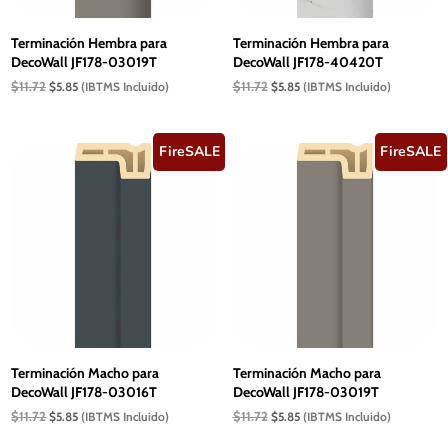
Terminación Hembra para
Terminación Hembra para
DecoWall JF178-03019T
DecoWall JF178-40420T
El
El
El
El
$
11.72
$
11.72
$
5.85
(IBTMS Incluido)
$
5.85
(IBTMS Incluido)
precio
precio
precio
precio
original
actual
original
actual
era:
es:
era:
es:
$11.72.
$5.85.
$11.72.
$5.85.
FireSALE
FireSALE
Terminación Macho para
Terminación Macho para
DecoWall JF178-03016T
DecoWall JF178-03019T
El
El
El
El
$
11.72
$
11.72
$
5.85
(IBTMS Incluido)
$
5.85
(IBTMS Incluido)
precio
precio
precio
precio
original
actual
original
actual