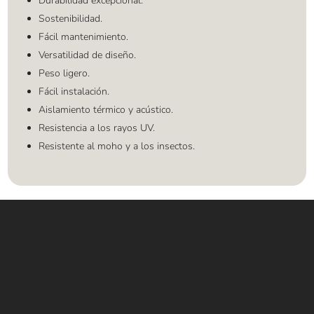
Durabilidad excepcional.
Sostenibilidad.
Fácil mantenimiento.
Versatilidad de diseño.
Peso ligero.
Fácil instalación.
Aislamiento térmico y acústico.
Resistencia a los rayos UV.
Resistente al moho y a los insectos.
Contáctanos
WHATSAPP
+(507) 6896 6868
CORREO
Info@amundiales.net