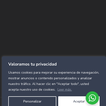
→ Conviértete en vendedor afiliado
aquí.
→ Busca tu vendedor de confianza
aquí.
Encuentra lo que buscas…
Alfombras de Área
SPC Click
Cortinas y Rollers
Revestimientos para pared
Valoramos tu privacidad
Alfombras Residenciales
Usamos cookies para mejorar su experiencia de navegación,
Paneles decorativos para pared
Mármol Flex
mostrar anuncios o contenido personalizados y analizar
Caucho para gimnasio
nuestro tráfico. Al hacer clic en "Aceptar todo", usted
acepta nuestro uso de cookies.
Leer más.
Personalizar
Aceptar
Copyright © 2026 Alfombras Mundiales