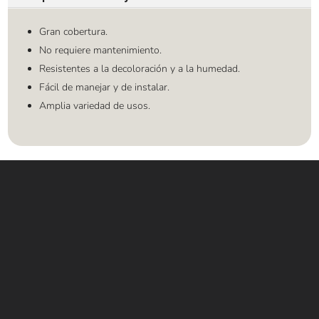
Gran cobertura.
No requiere mantenimiento.
Resistentes a la decoloración y a la humedad.
Fácil de manejar y de instalar.
Amplia variedad de usos.
Contáctanos
WHATSAPP
+(507) 6896 6868
CORREO
Info@amundiales.net
→ Conviértete en vendedor afiliado
aquí.
→ Busca tu vendedor de confianza
aquí.