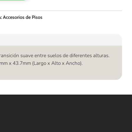
a:
Accesorios de Pisos
ansición suave entre suelos de diferentes alturas.
mm x 43.7mm (Largo x Alto x Ancho).
ncuentra lo que buscas…
ombras de Área