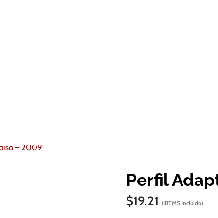
 piso – 2009
Perfil Adap
$
19.21
(IBTMS Incluido)