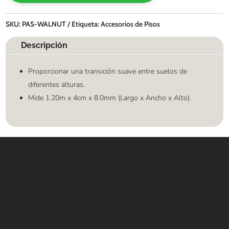
SKU:
PAS-WALNUT
Etiqueta:
Accesorios de Pisos
Descripción
Proporcionar una transición suave entre suelos de
diferentes alturas.
Mide 1.20m x 4cm x 8.0mm (Largo x Ancho x Alto).
Contáctanos
WHATSAPP
+(507) 6896 6868
CORREO
Info@amundiales.net