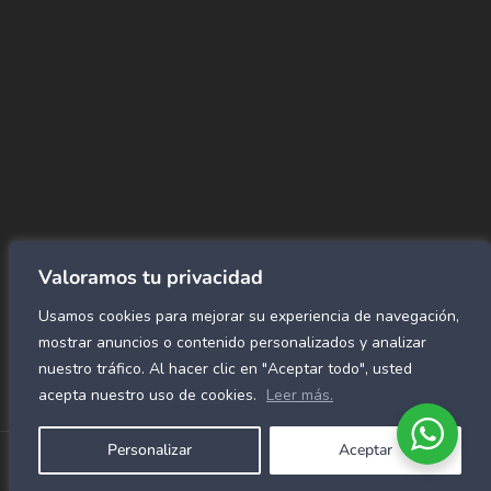
→ Conviértete en vendedor afiliado
aquí.
→ Busca tu vendedor de confianza
aquí.
Encuentra lo que buscas…
Alfombras de Área
SPC Click
Cortinas y Rollers
Revestimientos para pared
Valoramos tu privacidad
Alfombras Residenciales
Usamos cookies para mejorar su experiencia de navegación,
Paneles decorativos para pared
Mármol Flex
mostrar anuncios o contenido personalizados y analizar
Caucho para gimnasio
nuestro tráfico. Al hacer clic en "Aceptar todo", usted
acepta nuestro uso de cookies.
Leer más.
Personalizar
Aceptar
Copyright © 2026 Alfombras Mundiales
Política de Privacidad
–
Términos y Condiciones