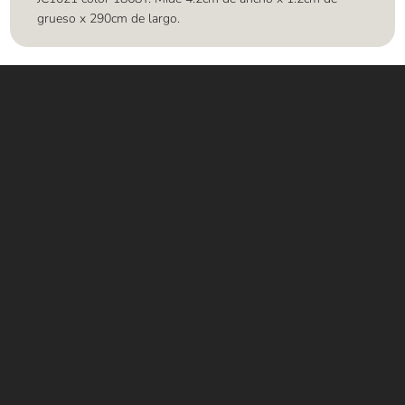
grueso x 290cm de largo.
Contáctanos
WHATSAPP
+(507) 6896 6868
CORREO
Info@amundiales.net
→ Conviértete en vendedor afiliado
aquí.
→ Busca tu vendedor de confianza
aquí.
Encuentra lo que buscas…
Alfombras de Área