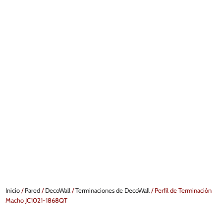
Inicio
/
Pared
/
DecoWall
/
Terminaciones de DecoWall
/ Perfil de Terminación
Macho JC1021-1868QT