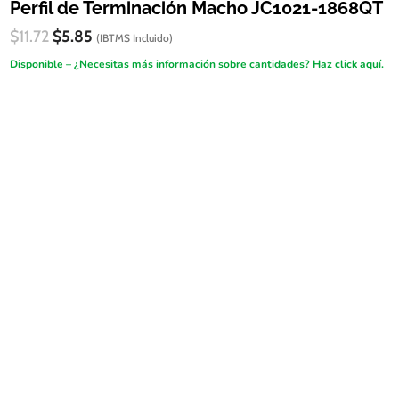
Perfil de Terminación Macho JC1021-1868QT
El
El
$
11.72
$
5.85
(IBTMS Incluido)
precio
precio
Disponible – ¿Necesitas más información sobre cantidades?
Haz click aquí.
original
actual
era:
es:
FireSALE
$11.72.
$5.85.