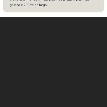
grueso x 290cm de largo.
Contáctanos
WHATSAPP
+(507) 6896 6868
CORREO
Info@amundiales.net
→ Conviértete en vendedor afiliado
aquí.
→ Busca tu vendedor de confianza
aquí.
Encuentra lo que buscas…
Alfombras de Área