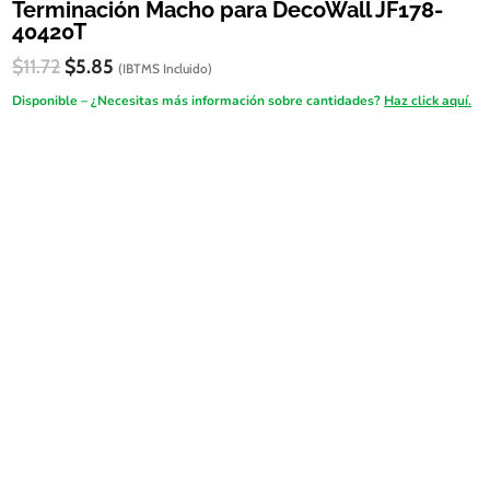
Terminación Macho para DecoWall JF178-
40420T
El
El
$
11.72
$
5.85
(IBTMS Incluido)
precio
precio
Disponible – ¿Necesitas más información sobre cantidades?
Haz click aquí.
original
actual
era:
es:
FireSALE
$11.72.
$5.85.