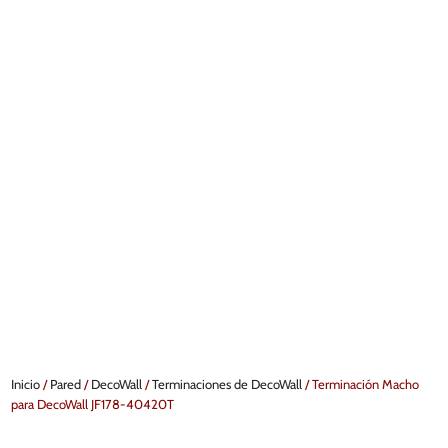
Inicio
/
Pared
/
DecoWall
/
Terminaciones de DecoWall
/ Terminación Macho
para DecoWall JF178-40420T