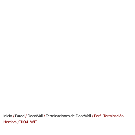
Inicio
/
Pared
/
DecoWall
/
Terminaciones de DecoWall
/ Perfil Terminación
Hembra JC1104-W1T