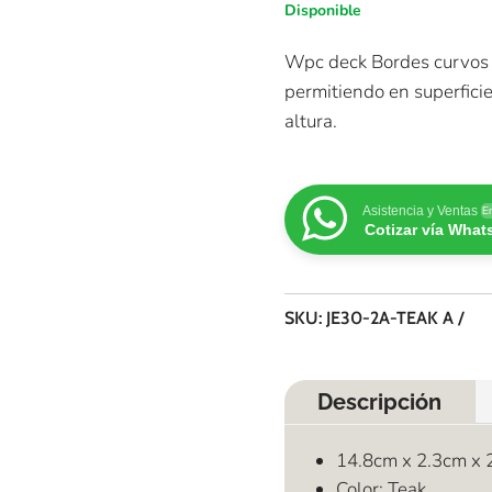
Disponible
Wpc deck Bordes curvos q
permitiendo en superfic
altura.
Asistencia y Ventas
En
Cotizar vía Wha
SKU:
JE30-2A-TEAK A
Descripción
14.8cm x 2.3cm x 
Color: Teak