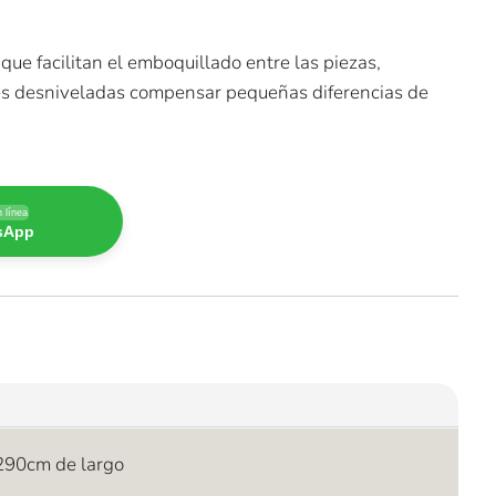
ue facilitan el emboquillado entre las piezas,
ies desniveladas compensar pequeñas diferencias de
 línea
tsApp
290cm de largo