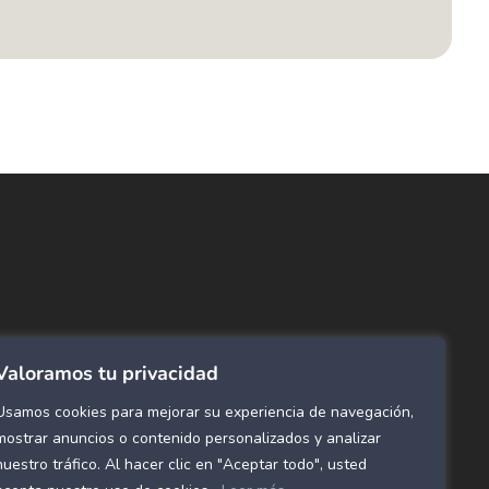
ncuentra lo que buscas…
ombras de Área
 Click
tinas y Rollers
Valoramos tu privacidad
estimientos para pared
ombras Residenciales
Usamos cookies para mejorar su experiencia de navegación,
eles decorativos para pared
mostrar anuncios o contenido personalizados y analizar
nuestro tráfico. Al hacer clic en "Aceptar todo", usted
mol Flex