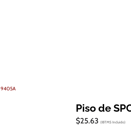
– 9405A
Piso de SP
$
25.63
(IBTMS Incluido)