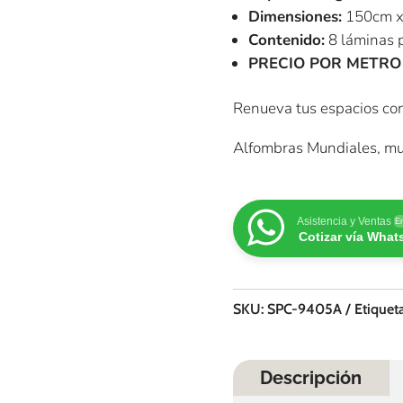
Dimensiones:
150cm x
Contenido:
8 láminas p
PRECIO POR METRO
Renueva tus espacios con
Alfombras Mundiales, mu
Asistencia y Ventas
En
Cotizar vía Wha
SKU:
SPC-9405A
Etiquet
Descripción