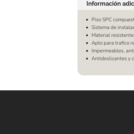
Información adic
Piso SPC compuesto
Sistema de instalac
Material resistente
Apto para trafico r
Impermeables, anti
Antideslizantes y d
E
Alf
SPC