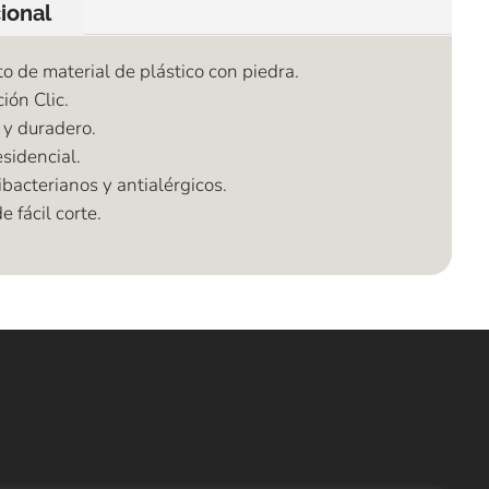
ional
 de material de plástico con piedra.
ión Clic.
 y duradero.
esidencial.
bacterianos y antialérgicos.
e fácil corte.
ncuentra lo que buscas…
ombras de Área
 Click