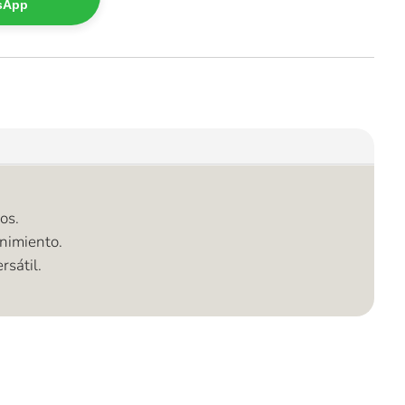
tsApp
os.
nimiento.
rsátil.