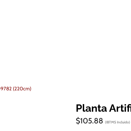
PT09782 (220cm)
Planta Arti
$
105.88
(IBTMS Incluido)