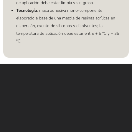
de aplicación debe estar limpia y sin grasa.
Tecnología
: masa adhesiva mono-componente
elaborado a base de una mezcla de resinas acrílicas en
dispersión, exento de siliconas y disolventes; la
temperatura de aplicación debe estar entre + 5 °C y + 35
°C.
Contáctanos
WHATSAPP
+(507) 6896 6868
CORREO
Info@amundiales.net
→ Conviértete en vendedor afiliado
aquí.
→ Busca tu vendedor de confianza
aquí.