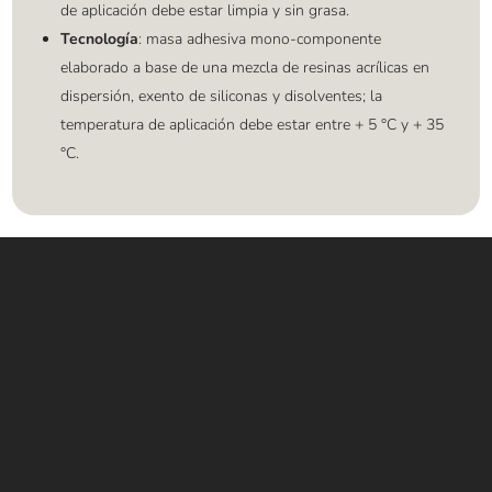
de aplicación debe estar limpia y sin grasa.
Tecnología
: masa adhesiva mono-componente
elaborado a base de una mezcla de resinas acrílicas en
dispersión, exento de siliconas y disolventes; la
temperatura de aplicación debe estar entre + 5 °C y + 35
°C.
Contáctanos
WHATSAPP
+(507) 6896 6868
CORREO
Info@amundiales.net
→ Conviértete en vendedor afiliado
aquí.
→ Busca tu vendedor de confianza
aquí.