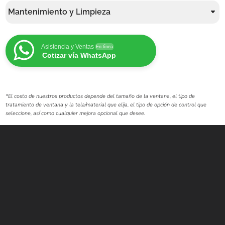
Mantenimiento y Limpieza
Asistencia y Ventas
En línea
Cotizar vía WhatsApp
*El costo de nuestros productos depende del tamaño de la ventana, el tipo de
tratamiento de ventana y la tela/material que elija, el tipo de opción de control que
seleccione, así como cualquier mejora opcional que desee.
Contáctanos
WHATSAPP
+(507) 6896 6868
CORREO
Info@amundiales.net
→ Conviértete en vendedor afiliado
aquí.