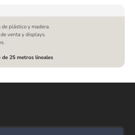
s de plástico y madera.
de venta y displays.
es.
 de 25 metros lineales
ncuentra lo que buscas…
ombras de Área
 Click
tinas y Rollers