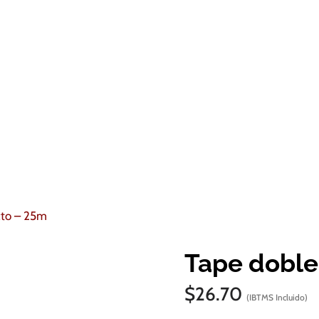
cto – 25m
Tape doble
$
26.70
(IBTMS Incluido)