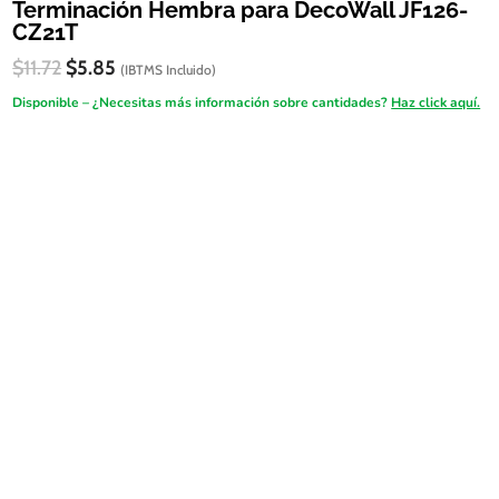
Terminación Hembra para DecoWall JF126-
CZ21T
El
El
$
11.72
$
5.85
(IBTMS Incluido)
precio
precio
Disponible – ¿Necesitas más información sobre cantidades?
Haz click aquí.
original
actual
era:
es:
FireSALE
$11.72.
$5.85.