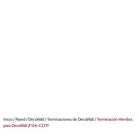
Inicio
/
Pared
/
DecoWall
/
Terminaciones de DecoWall
/ Terminación Hembra
para DecoWall JF126-CZ21T