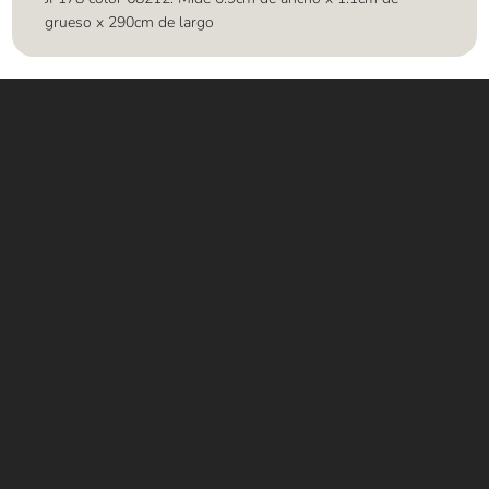
grueso x 290cm de largo
Contáctanos
WHATSAPP
+(507) 6896 6868
CORREO
Info@amundiales.net
→ Conviértete en vendedor afiliado
aquí.
→ Busca tu vendedor de confianza
aquí.
Encuentra lo que buscas…
Alfombras de Área