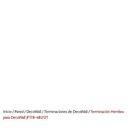
Inicio
/
Pared
/
DecoWall
/
Terminaciones de DecoWall
/ Terminación Hembra
para DecoWall JF178-68212T