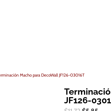
erminación Macho para DecoWall JF126-03016T
Terminació
FireSALE
JF126-030
El
El
$
11.72
$
5.85