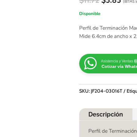
(IBTMS I
precio
prec
original
actu
Disponible
era:
es:
$11.72.
$5.8
Perfil de Terminación M
Mide 6.4cm de ancho x 2
Asistencia y Ventas
En
Cotizar vía Wha
SKU:
JF204-03016T
Etiq
Descripción
Perfil de Terminaci