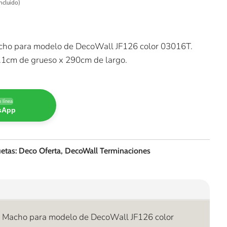
ncluido)
io
al
5.
acho para modelo de DecoWall JF126 color 03016T.
.1cm de grueso x 290cm de largo.
 línea
tsApp
uetas:
Deco Oferta
,
DecoWall Terminaciones
ón Macho para modelo de DecoWall JF126 color