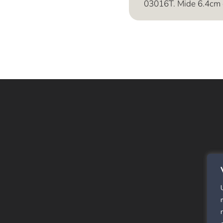
03016T. Mide 6.4cm 
E
Alf
SPC
Cor
Rev
Alf
Pan
Már