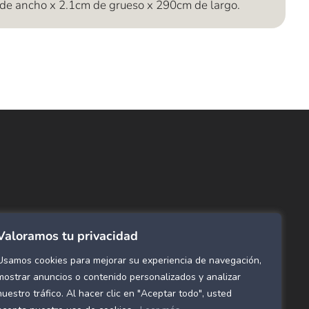
de ancho x 2.1cm de grueso x 290cm de largo.
ncuentra lo que buscas…
ombras de Área
 Click
tinas y Rollers
Valoramos tu privacidad
estimientos para pared
ombras Residenciales
Usamos cookies para mejorar su experiencia de navegación,
eles decorativos para pared
mostrar anuncios o contenido personalizados y analizar
nuestro tráfico. Al hacer clic en "Aceptar todo", usted
mol Flex