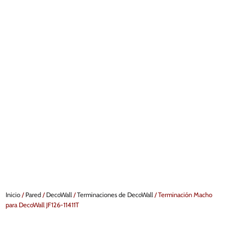
Inicio
/
Pared
/
DecoWall
/
Terminaciones de DecoWall
/ Terminación Macho
para DecoWall JF126-11411T