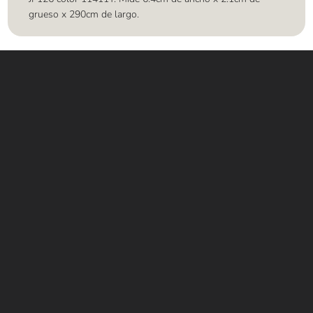
grueso x 290cm de largo.
Contáctanos
WHATSAPP
+(507) 6896 6868
CORREO
Info@amundiales.net
→ Conviértete en vendedor afiliado
aquí.
→ Busca tu vendedor de confianza
aquí.
Encuentra lo que buscas…
Alfombras de Área