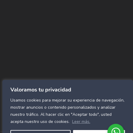
CORREO
Info@amundiales.net
→ Conviértete en vendedor afiliado
aquí.
→ Busca tu vendedor de confianza
aquí.
Encuentra lo que buscas…
Alfombras de Área
SPC Click
Cortinas y Rollers
Revestimientos para pared
Valoramos tu privacidad
Alfombras Residenciales
Usamos cookies para mejorar su experiencia de navegación,
Paneles decorativos para pared
Mármol Flex
mostrar anuncios o contenido personalizados y analizar
Caucho para gimnasio
nuestro tráfico. Al hacer clic en "Aceptar todo", usted
acepta nuestro uso de cookies.
Leer más.