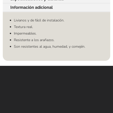
Información adicional
Livianos y de fácil de instalación.
Textura real.
Impermeables.
Resistente a los arañazos.
Son resistentes al agua, humedad, y comején.
Contáctanos
WHATSAPP
+(507) 6896 6868
CORREO
Info@amundiales.net