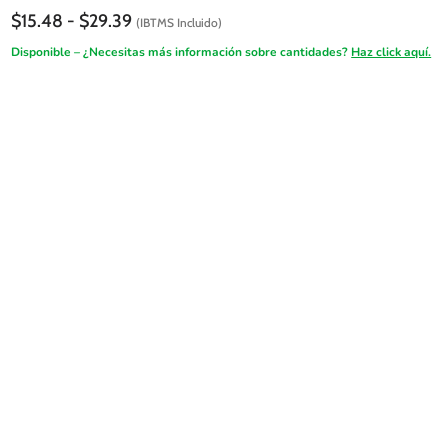
Rango
$
15.48
-
$
29.39
(IBTMS Incluido)
de
Disponible – ¿Necesitas más información sobre cantidades?
Haz click aquí.
precios:
desde
FireSALE
$15.48
hasta
$29.39