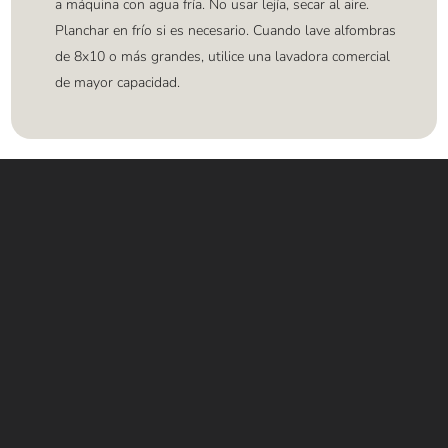
a máquina con agua fría. No usar lejía, secar al aire.
Planchar en frío si es necesario. Cuando lave alfombras
de 8x10 o más grandes, utilice una lavadora comercial
de mayor capacidad.
Contáctanos
WHATSAPP
+(507) 6896 6868
CORREO
Info@amundiales.net
→ Conviértete en vendedor afiliado
aquí.
→ Busca tu vendedor de confianza
aquí.