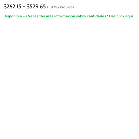
Rango
$
262.15
-
$
529.65
(IBTMS Incluido)
de
Disponible – ¿Necesitas más información sobre cantidades?
Haz click aquí.
precios:
desde
$262.15
hasta
$529.65