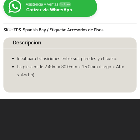
Asistencia y Ventas
En línea
Cotizar vía WhatsApp
SKU:
ZPS-Spanish Bay
Etiqueta:
Accesorios de Pisos
Descripción
Ideal para transiciones entre sus paredes y el suelo.
La pieza mide
2.40m
x
80.0mm
x
15.0mm
(Largo
x
Alto
x
Ancho).
Contáctanos
WHATSAPP
+(507) 6896 6868