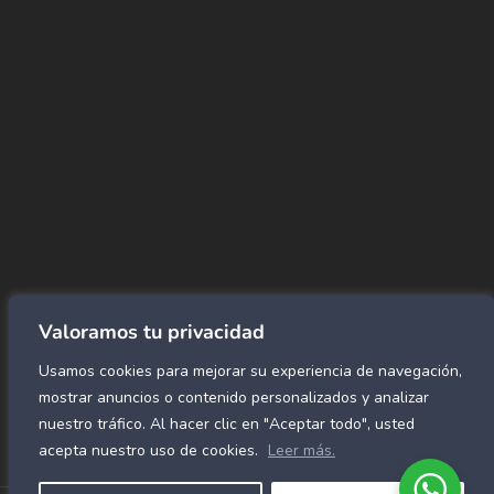
CORREO
Info@amundiales.net
→ Conviértete en vendedor afiliado
aquí.
→ Busca tu vendedor de confianza
aquí.
Encuentra lo que buscas…
Alfombras de Área
SPC Click
Cortinas y Rollers
Revestimientos para pared
Valoramos tu privacidad
Alfombras Residenciales
Usamos cookies para mejorar su experiencia de navegación,
Paneles decorativos para pared
Mármol Flex
mostrar anuncios o contenido personalizados y analizar
Caucho para gimnasio
nuestro tráfico. Al hacer clic en "Aceptar todo", usted
acepta nuestro uso de cookies.
Leer más.