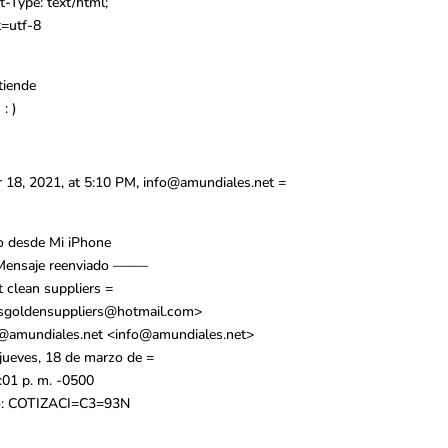
-Type: text/html;
t=utf-8
atiende
 : )
 18, 2021, at 5:10 PM,
info@amundiales.net
=
o desde Mi iPhone
ensaje reenviado ——–
t clean suppliers =
sgoldensuppliers@hotmail.com
>
@amundiales.net
<
info@amundiales.net
>
 jueves, 18 de marzo de =
:01 p. m. -0500
o: COTIZACI=C3=93N