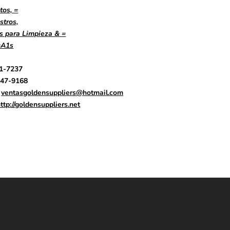
tos, =
stros,
s para Limpieza & =
A1s
1-7237
47-9168
ventasgoldensuppliers@hotmail.com
ttp://gold
ens
uppl
i
ers.net
E