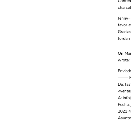
Content
charse
Jenny=
favor 
Gracias
Jordan
On Mar
wrote:
Enviad
——– M
De: fas
<
venta
A:
info
Fecha:
2021 4
Asunt