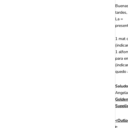
Buenas
tardes
La =
present
1 mat 
(indica
1
alfo
para e
(indica
quedo 
Saludo
Angela
Golden
Suppli
<Outlo
t;