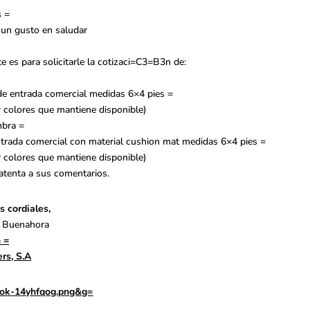
 =
, un gusto en saludar
e es para solicitarle la cotizaci=C3=B3n de:
de entrada comercial medidas 6×4 pies =
r colores que mantiene disponible)
mbra =
ntrada comercial con material cushion mat medidas 6×4 pies =
r colores que mantiene disponible)
atenta a sus comentarios.
s cordiales,
 Buenahora
 =
ers
, S.A
ok-14yhfqog.png&g=