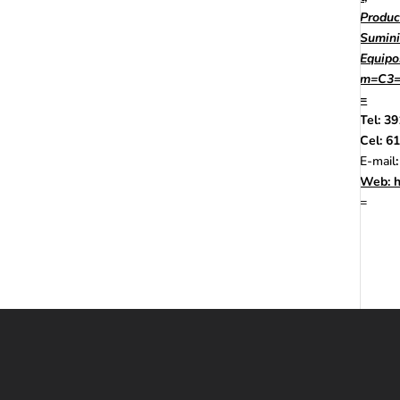
Produc
Sumini
Equipo
m=C3=
=
Tel:
39
Cel:
61
E-mail
:
Web
:
h
=
Contáctanos
WHATSAPP