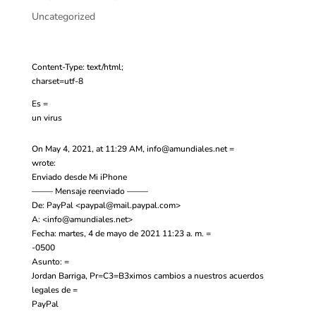
Uncategorized
Content-Type: text/html;
charset=utf-8
Es =
un virus
On May 4, 2021, at 11:29 AM,
info@amundiales.net
=
wrote:
Enviado desde Mi iPhone
——– Mensaje reenviado ——–
De: PayPal <
paypal@mail.paypal.com
>
A: <
info@amundiales.net
>
Fecha: martes, 4 de mayo de 2021 11:23 a. m. =
-0500
Asunto: =
Jordan Barriga, Pr=C3=B3ximos cambios a nuestros acuerdos
legales de =
PayPal