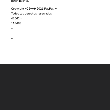
detenimiento.
Copyright =C2=A9 2021 PayPal. =
Todos los derechos reservados.
42562 =
118488
=
=
Contáctanos
WHATSAPP
+(507) 6896 6868
CORREO
Info@amundiales.net