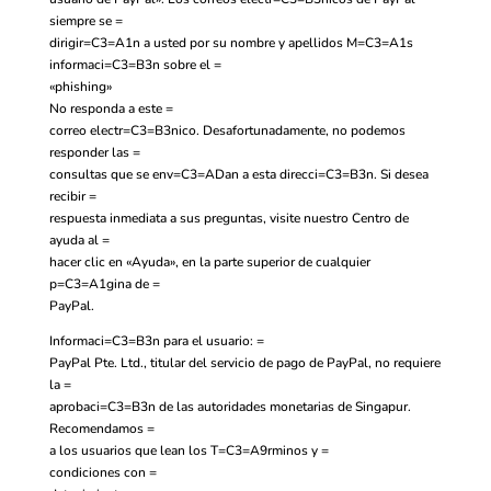
siempre se =
dirigir=C3=A1n a usted por su nombre y apellidos
M=C3=A1s
informaci=C3=B3n sobre el =
«phishing»
No responda a este =
correo electr=C3=B3nico. Desafortunadamente, no podemos
responder las =
consultas que se env=C3=ADan a esta direcci=C3=B3n. Si desea
recibir =
respuesta inmediata a sus preguntas, visite nuestro Centro de
ayuda al =
hacer clic en «Ayuda», en la parte superior de cualquier
p=C3=A1gina de =
PayPal.
Informaci=C3=B3n para el usuario: =
PayPal Pte. Ltd., titular del servicio de pago de PayPal, no requiere
la =
aprobaci=C3=B3n de las autoridades monetarias de Singapur.
Recomendamos =
a los usuarios que lean los
T=C3=A9rminos y =
condiciones
con =