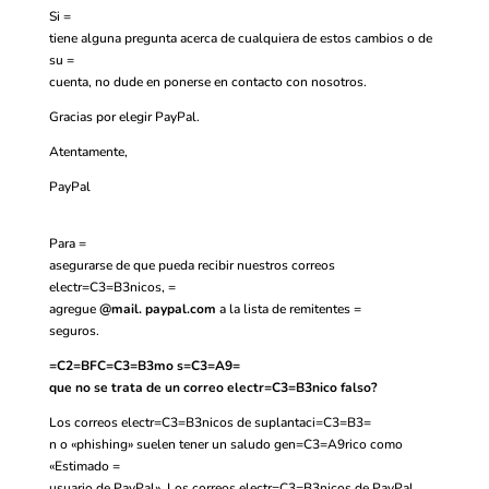
Si =
tiene alguna pregunta acerca de cualquiera de estos cambios o de
su =
cuenta, no dude en
ponerse en contacto
con nosotros.
Gracias por elegir PayPal.
Atentamente,
PayPal
Para =
asegurarse de que pueda recibir nuestros correos
electr=C3=B3nicos, =
agregue
@mail.
paypal.com
a la lista de remitentes =
seguros.
=C2=BFC=C3=B3mo s=C3=A9=
que no se trata de un correo electr=C3=B3nico falso?
Los correos electr=C3=B3nicos de suplantaci=C3=B3=
n o «phishing» suelen tener un saludo gen=C3=A9rico como
«Estimado =
usuario de PayPal». Los correos electr=C3=B3nicos de PayPal