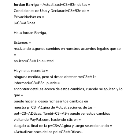
Jordan Barriga
–
Actualizaci=C3=B3n de las =
Condiciones de Uso y Declaraci=C3=B3n de =
Privacidad
Ver en =
l=C3=ADnea
Hola Jordan Barriga,
Estamos =
realizando algunos cambios en nuestros acuerdos legales que se
=
aplicar=C3=A1n a usted.
Hoy no se necesita =
ninguna medida, pero si desea obtener m=C3=A1s
informaci=C3=B3n, puede =
encontrar detalles acerca de estos cambios, cuando se aplican y lo
que =
puede hacer si desea rechazar los cambios en
nuestra
p=C3=A1gina de Actualizaciones de las =
pol=C3=ADticas. Tambi=C3=A9n puede ver estos cambios
visitando
PayPal.com, haciendo clic en =
«Legal» al final de la p=C3=A1gina y luego seleccionando =
«Actualizaciones de las pol=C3=ADticas».