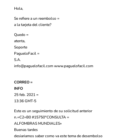
Hola,
Se refiere a un reembolso =
a la tarjeta del cliente?
Quedo =
atenta,
Soporte
PagueloFacil =
S.A.
info@paguelofacil.com
www.paguelofacil.com
CORREO =
INFO
25 feb. 2021 =
13:36 GMT-5
Este es un seguimiento de su solicitud anterior
n.=C2=B0 #15750″CONSULTA =
ALFOMBRAS MUNDIALES»
Buenas tardes
desiariamos saber como va este tema de desembolso