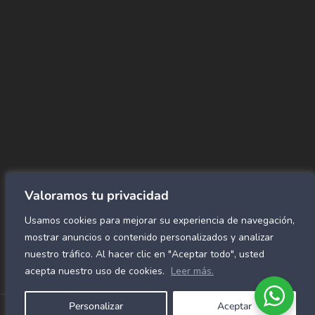
Info@amundiales.net
→ Conviértete en vendedor afiliado
aquí.
→ Busca tu vendedor de confianza
aquí.
Encuentra lo que buscas…
Alfombras de Área
SPC Click
Cortinas y Rollers
Revestimientos para pared
Valoramos tu privacidad
Alfombras Residenciales
Usamos cookies para mejorar su experiencia de navegación,
Paneles decorativos para pared
Mármol Flex
mostrar anuncios o contenido personalizados y analizar
Caucho para gimnasio
nuestro tráfico. Al hacer clic en "Aceptar todo", usted
acepta nuestro uso de cookies.
Leer más.
Personalizar
Aceptar
Copyright © 2026 Alfombras Mundiales