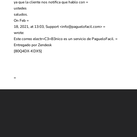
ya que la cliente nos notifica que hablo con =
ustedes
saludos.
On Feb =
18, 2021, at 13:03, Support <
info@paguelofacil.com
> =
wrote:
Este correo electr=C3=B3nico es un servicio de PagueloFacil. =
Entregado por
Zendesk
[80Q4DX-KDX5]
=
Contáctanos
WHATSAPP
+(507) 6896 6868
CORREO