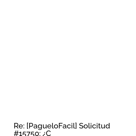
Re: [PagueloFacil] Solicitud
#15750: ¿C