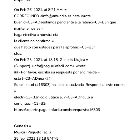
On Feb 26, 2021, at 8:21 AM, =
CORREO INFO <
info@amundiales.net
> wrote:
buen d=C3=ADaestamos pendiente a la retenci=C3=B3n que
mantenemos se =
haga efectiva a nuestra cta
la cliente no confirmo =
que hablo con ustedes para la aprobaci=C3=B3n
slds.
On Feb 25, 2021, at 18:18, Genesis Mujica =
(Support) <
info@paguelofacil.com
> wrote:
##- Por favor, escriba su respuesta por encima de =
esta l=C3=ADnea -##
Su solicitud (#16303) ha sido actualizada. Responda a este correo
=
electr=C3=B3nico o utilice el v=C3=ADnculo a
continuaci=C3=B3n:
https://soporte.paguelofacil.com/hc/requests/16303
Genesis =
Mujica
(PagueloFacil)
25 feb. 2021 18:18 GMT-5