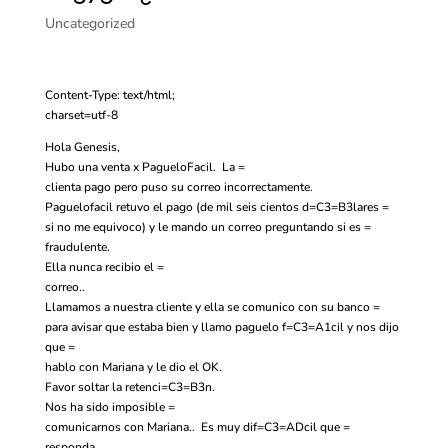
Uncategorized
Content-Type: text/html;
charset=utf-8
Hola Genesis,
Hubo una venta x PagueloFacil. La =
clienta pago pero puso su correo incorrectamente.
Paguelofacil retuvo el pago (de mil seis cientos d=C3=B3lares =
si no me equivoco) y le mando un correo preguntando si es =
fraudulente.
Ella nunca recibio el =
correo..
Llamamos a nuestra cliente y ella se comunico con su banco =
para avisar que estaba bien y llamo paguelo f=C3=A1cil y nos dijo
que =
hablo con Mariana y le dio el OK.
Favor soltar la retenci=C3=B3n.
Nos ha sido imposible =
comunicarnos con Mariana.. Es muy dif=C3=ADcil que =
responda..