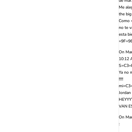
de mar
Me ale
the big
Como 
no te 
esta 
=9F=9
On Mar
10:12 
S=C3=B
Ya no 
!!!!!
mi=C3=
Jordan 
HEYYY
VAN E
On Mar
: