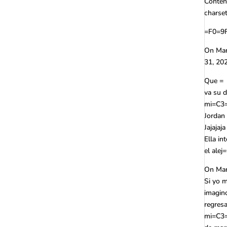
Content
charse
=F0=9
On Mar
31, 20
Que =
va su d
mi=C3=
Jordan 
Jajajaj
Ella in
el ale
On Mar
Si yo 
imagin
regresa
mi=C3=