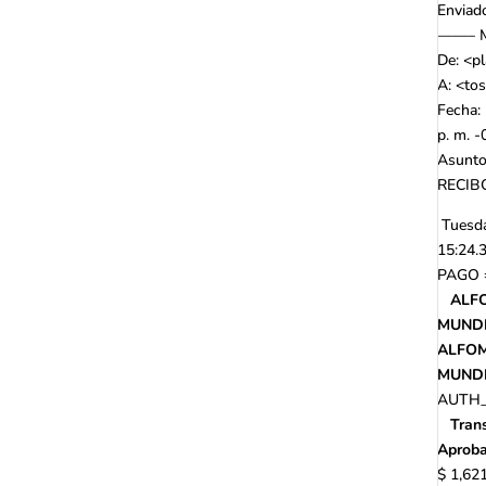
Enviad
——– M
De: <
p
A: <
to
Fecha:
p. m. 
Asunto
RECIB
Tuesd
15:24.
PAGO
ALF
MUND
ALFO
MUND
AUTH_
Tran
Aprob
$ 1,62