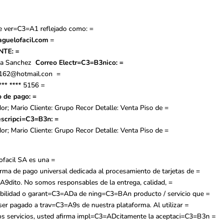
e ver=C3=A1 reflejado como:
=
guelofacil.com
=
NTE:
=
a Sanchez
Correo Electr=C3=B3nico:
=
162@hotmail.con
=
*** **** 5156
=
o de pago:
=
r; Mario Cliente: Grupo Recor Detalle: Venta Piso de =
scripci=C3=B3n:
=
r; Mario Cliente: Grupo Recor Detalle: Venta Piso de =
ofacil SA es una =
rma de pago universal dedicada al procesamiento de tarjetas de =
A9dito. No somos responsables de la entrega, calidad, =
ibilidad o garant=C3=ADa de ning=C3=BAn producto / servicio que =
ser pagado a trav=C3=A9s de nuestra plataforma. Al utilizar =
os servicios, usted afirma impl=C3=ADcitamente la aceptaci=C3=B3n =