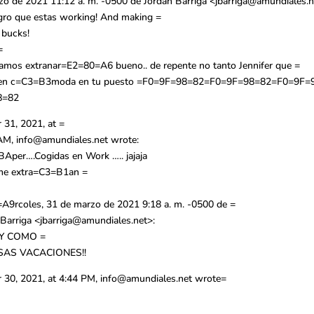
zo de 2021 11:12 a. m. -0500 de Jordan Barriga <
jbarriga@amundiales.n
gro que estas working! And making =
 bucks!
=
vamos extranar=E2=80=A6 bueno.. de repente no tanto Jennifer que =
bien c=C3=B3moda en tu puesto =F0=9F=98=82=F0=9F=98=82=F0=9F
8=82
 31, 2021, at =
AM,
info@amundiales.net
wrote:
Aper….Cogidas en Work ….. jajaja
me extra=C3=B1an =
A9rcoles, 31 de marzo de 2021 9:18 a. m. -0500 de =
Barriga <
jbarriga@amundiales.net
>:
Y COMO =
SAS VACACIONES!!
 30, 2021, at 4:44 PM,
info@amundiales.net
wrote=