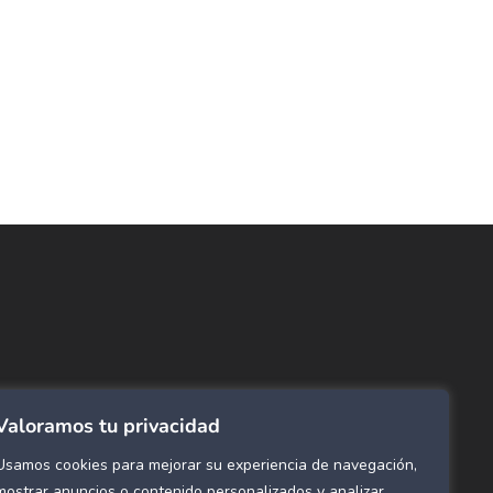
ncuentra lo que buscas…
ombras de Área
 Click
tinas y Rollers
Valoramos tu privacidad
estimientos para pared
ombras Residenciales
Usamos cookies para mejorar su experiencia de navegación,
eles decorativos para pared
mostrar anuncios o contenido personalizados y analizar