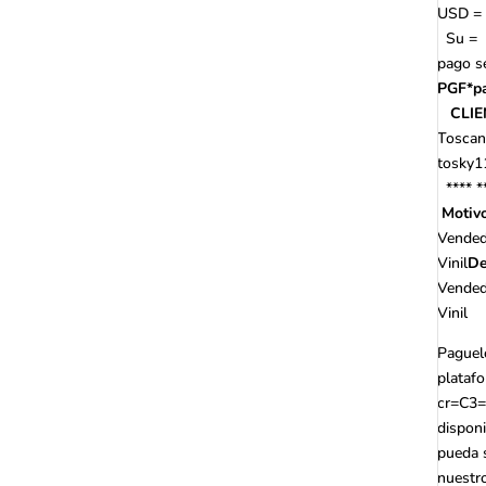
USD
=
Su =
pago s
PGF*pa
CLIE
Toscan
tosky1
**** *
Motiv
Vendedo
Vinil
De
Vendedo
Vinil
Paguel
platafo
cr=C3=
dispon
pueda 
nuestr