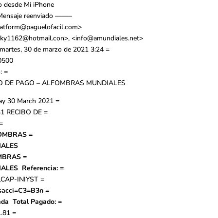
o desde Mi iPhone
ensaje reenviado ——–
latform@paguelofacil.com
>
sky1162@hotmail.con
>, <
info@amundiales.net
>
 martes, 30 de marzo de 2021 3:24 =
-0500
: =
O DE PAGO – ALFOMBRAS MUNDIALES
ay 30 March 2021 =
31
RECIBO DE =
=
OMBRAS =
IALES
MBRAS =
IALES
Referencia:
=
CAP-INIYST
=
sacci=C3=B3n =
ada
Total Pagado:
=
1.81
=