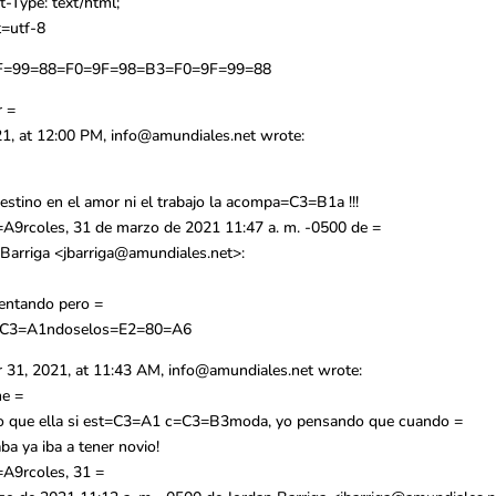
-Type: text/html;
t=utf-8
F=99=88=F0=9F=98=B3=F0=9F=99=88
 =
21, at 12:00 PM,
info@amundiales.net
wrote:
estino en el amor ni el trabajo la acompa=C3=B1a !!!
A9rcoles, 31 de marzo de 2021 11:47 a. m. -0500 de =
Barriga <
jbarriga@amundiales.net
>:
a
tentando pero =
j=C3=A1ndoselos=E2=80=A6
 31, 2021, at 11:43 AM,
info@amundiales.net
wrote:
me =
o que ella si est=C3=A1 c=C3=B3moda, yo pensando que cuando =
ba ya iba a tener novio!
A9rcoles, 31 =