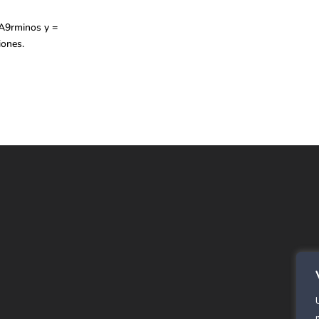
9rminos y =
iones.
E
Alf
SPC
Cor
Rev
Alf
Pan