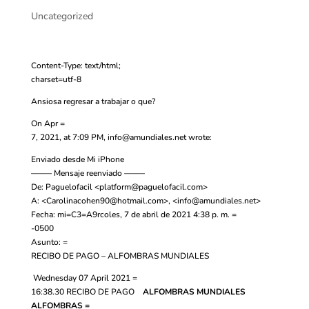
Uncategorized
Content-Type: text/html;
charset=utf-8
Ansiosa regresar a trabajar o que?
On Apr =
7, 2021, at 7:09 PM,
info@amundiales.net
wrote:
Enviado desde Mi iPhone
——– Mensaje reenviado ——–
De: Paguelofacil <
platform@paguelofacil.com
>
A: <
Carolinacohen90@hotmail.com
>, <
info@amundiales.net
>
Fecha: mi=C3=A9rcoles, 7 de abril de 2021 4:38 p. m. =
-0500
Asunto: =
RECIBO DE PAGO – ALFOMBRAS MUNDIALES
Wednesday 07 April 2021 =
16:38.30
RECIBO DE PAGO
ALFOMBRAS MUNDIALES
ALFOMBRAS =