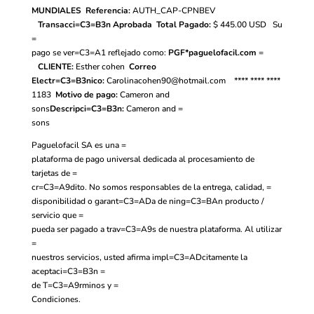
MUNDIALES
Referencia:
AUTH_CAP-CPNBEV
Transacci=C3=B3n Aprobada
Total Pagado:
$ 445.00
USD
Su
=
pago se ver=C3=A1 reflejado como:
PGF*paguelofacil.com
=
CLIENTE:
Esther cohen
Correo
Electr=C3=B3nico:
Carolinacohen90@hotmail.com
**** **** ****
1183
Motivo de pago:
Cameron and
sons
Descripci=C3=B3n:
Cameron and =
sons
Paguelofacil SA es una =
plataforma de pago universal dedicada al procesamiento de
tarjetas de =
cr=C3=A9dito. No somos responsables de la entrega, calidad, =
disponibilidad o garant=C3=ADa de ning=C3=BAn producto /
servicio que =
pueda ser pagado a trav=C3=A9s de nuestra plataforma. Al utilizar
=
nuestros servicios, usted afirma impl=C3=ADcitamente la
aceptaci=C3=B3n =
de
T=C3=A9rminos y =
Condiciones.