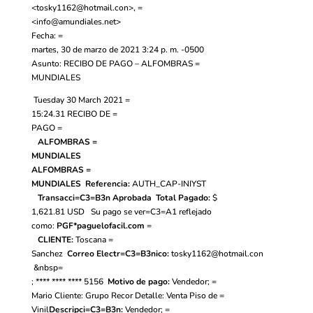
<
tosky1162@hotmail.con
>, =
<
info@amundiales.net
>
Fecha: =
martes, 30 de marzo de 2021 3:24 p. m. -0500
Asunto: RECIBO DE PAGO – ALFOMBRAS =
MUNDIALES
Tuesday 30 March 2021 =
15:24.31
RECIBO DE =
PAGO
=
ALFOMBRAS =
MUNDIALES
ALFOMBRAS =
MUNDIALES
Referencia:
AUTH_CAP-INIYST
Transacci=C3=B3n Aprobada
Total Pagado:
$
1,621.81
USD
Su pago se ver=C3=A1 reflejado
como:
PGF*paguelofacil.com
=
CLIENTE:
Toscana =
Sanchez
Correo Electr=C3=B3nico:
tosky1162@hotmail.con
&nbsp=
;
**** **** **** 5156
Motivo de pago:
Vendedor; =
Mario Cliente: Grupo Recor Detalle: Venta Piso de =
Vinil
Descripci=C3=B3n:
Vendedor; =