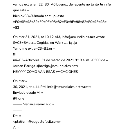
vamos extranar=E2=80=A6 bueno.. de repente no tanto Jennifer
que esta =
bien c=C3=B3moda en tu puesto
=F0=9F=98=82=F0=9F=98=82=F0=9F=98=82=F0=9F=98=
=82
On Mar 31, 2021, at 10:12 AM,
info@amundiales.net
wrote:
S=C3=BAper….Cogidas en Work ….. jajaja
Ya no me extra=C3=B1an =
!!!!!
mi=C3=A9rcoles, 31 de marzo de 2021 9:18 a. m. -0500 de =
Jordan Barriga <
jbarriga@amundiales.net
>:
HEYYYY COMO VAN ESAS VACACIONES!!
On Mar =
30, 2021, at 4:44 PM,
info@amundiales.net
wrote:
Enviado desde Mi =
iPhone
——– Mensaje reenviado =
——–
De: =
<
platform@paguelofacil.com
>
A: =