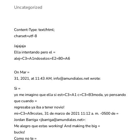
Uncategorized
Content-Type: text/html;
charset=utf-8
Jajajaja
Ella intentando pero el =
alej=C3=A1ndoselos=E2=80=A6
On Mar =
31, 2021, at 11:43 AM,
info@amundiales.net
wrote:
Si =
yo me imagino que ella si est=C3=A1 c=C3=B3moda, yo pensando
que cuando =
regresaba ya iba a tener novio!
mi=C3=A9rcoles, 31 de marzo de 2021 11:12 a. m. -0500 de =
Jordan Barriga <
jbarriga@amundiales.net
>:
Me alegro que estas working! And making the big =
bucks!
Como no te =