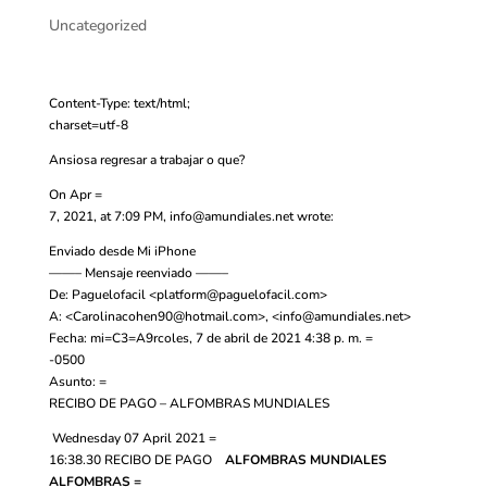
Uncategorized
Content-Type: text/html;
charset=utf-8
Ansiosa regresar a trabajar o que?
On Apr =
7, 2021, at 7:09 PM,
info@amundiales.net
wrote:
Enviado desde Mi iPhone
——– Mensaje reenviado ——–
De: Paguelofacil <
platform@paguelofacil.com
>
A: <
Carolinacohen90@hotmail.com
>, <
info@amundiales.net
>
Fecha: mi=C3=A9rcoles, 7 de abril de 2021 4:38 p. m. =
-0500
Asunto: =
RECIBO DE PAGO – ALFOMBRAS MUNDIALES
Wednesday 07 April 2021 =
16:38.30
RECIBO DE PAGO
ALFOMBRAS MUNDIALES
ALFOMBRAS =