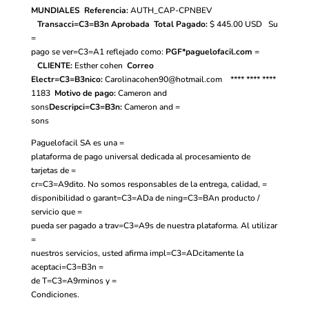
MUNDIALES
Referencia:
AUTH_CAP-CPNBEV
Transacci=C3=B3n Aprobada
Total Pagado:
$ 445.00
USD
Su
=
pago se ver=C3=A1 reflejado como:
PGF*paguelofacil.com
=
CLIENTE:
Esther cohen
Correo
Electr=C3=B3nico:
Carolinacohen90@hotmail.com
**** **** ****
1183
Motivo de pago:
Cameron and
sons
Descripci=C3=B3n:
Cameron and =
sons
Paguelofacil SA es una =
plataforma de pago universal dedicada al procesamiento de
tarjetas de =
cr=C3=A9dito. No somos responsables de la entrega, calidad, =
disponibilidad o garant=C3=ADa de ning=C3=BAn producto /
servicio que =
pueda ser pagado a trav=C3=A9s de nuestra plataforma. Al utilizar
=
nuestros servicios, usted afirma impl=C3=ADcitamente la
aceptaci=C3=B3n =
de
T=C3=A9rminos y =
Condiciones.