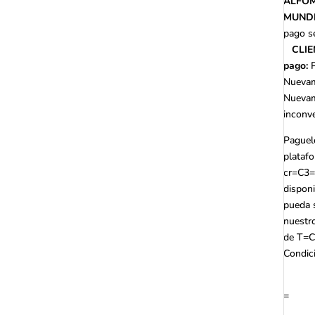
ALFO
MUND
pago s
CLIE
pago:
Nuevam
Nuevam
inconv
Paguel
platafo
cr=C3=
dispon
pueda 
nuestr
de
T=C
Condic
=