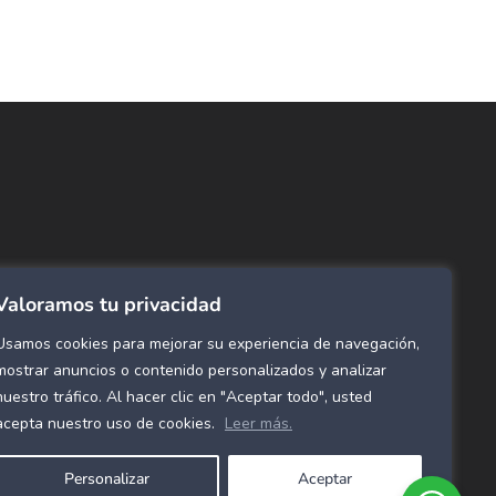
ncuentra lo que buscas…
ombras de Área
 Click
tinas y Rollers
Valoramos tu privacidad
estimientos para pared
ombras Residenciales
Usamos cookies para mejorar su experiencia de navegación,
eles decorativos para pared
mostrar anuncios o contenido personalizados y analizar
nuestro tráfico. Al hacer clic en "Aceptar todo", usted
mol Flex
acepta nuestro uso de cookies.
Leer más.
cho para gimnasio
Personalizar
Aceptar