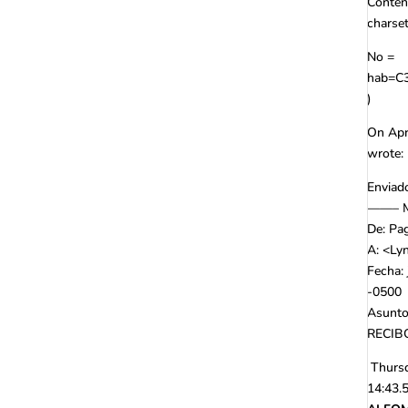
Content
charse
No =
hab=C3
)
On Apr
wrote:
Enviad
——– M
De: Pag
A: <
Ly
Fecha: 
-0500
Asunto
RECIB
Thursd
14:43.