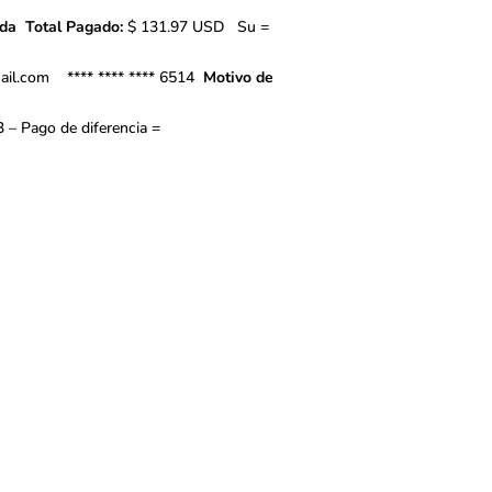
ada
Total Pagado:
$ 131.97
USD
Su =
il.com
**** **** **** 6514
Motivo de
 – Pago de diferencia =