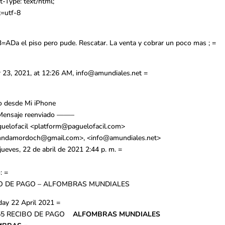
-Type: text/html;
t=utf-8
=ADa el piso pero pude. Rescatar. La venta y cobrar un poco mas ; =
 23, 2021, at 12:26 AM,
info@amundiales.net
=
o desde Mi iPhone
ensaje reenviado ——–
uelofacil <
platform@paguelofacil.com
>
nndamordoch@gmail.com
>, <
info@amundiales.net
>
jueves, 22 de abril de 2021 2:44 p. m. =
: =
O DE PAGO – ALFOMBRAS MUNDIALES
ay 22 April 2021 =
55
RECIBO DE PAGO
ALFOMBRAS MUNDIALES