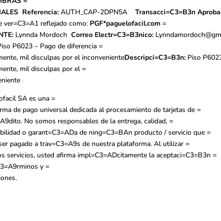
MBRAS =
IALES
Referencia:
AUTH_CAP-2DPN5A
Transacci=C3=B3n Aprob
e ver=C3=A1 reflejado como:
PGF*paguelofacil.com
=
NTE:
Lynnda Mordoch
Correo Electr=C3=B3nico:
Lynndamordoch@gma
Piso P6023 – Pago de diferencia =
ente, mil disculpas por el inconveniente
Descripci=C3=B3n:
Piso P6023
ente, mil disculpas por el =
eniente
ofacil SA es una =
rma de pago universal dedicada al procesamiento de tarjetas de =
A9dito. No somos responsables de la entrega, calidad, =
ibilidad o garant=C3=ADa de ning=C3=BAn producto / servicio que =
ser pagado a trav=C3=A9s de nuestra plataforma. Al utilizar =
os servicios, usted afirma impl=C3=ADcitamente la aceptaci=C3=B3n =
3=A9rminos y =
iones.