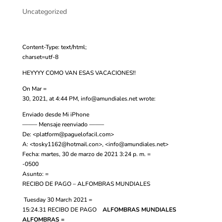
Uncategorized
Content-Type: text/html;
charset=utf-8
HEYYYY COMO VAN ESAS VACACIONES!!
On Mar =
30, 2021, at 4:44 PM,
info@amundiales.net
wrote:
Enviado desde Mi iPhone
——– Mensaje reenviado ——–
De: <
platform@paguelofacil.com
>
A: <
tosky1162@hotmail.con
>, <
info@amundiales.net
>
Fecha: martes, 30 de marzo de 2021 3:24 p. m. =
-0500
Asunto: =
RECIBO DE PAGO – ALFOMBRAS MUNDIALES
Tuesday 30 March 2021 =
15:24.31
RECIBO DE PAGO
ALFOMBRAS MUNDIALES
ALFOMBRAS =