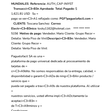
MUNDIALES
Referencia:
AUTH_CAP-INIYST
Transacci=C3=B3n Aprobada
Total Pagado:
$
1,621.81
USD
Su =
pago se ver=C3=A1 reflejado como:
PGF*paguelofacil.com
=
CLIENTE:
Toscana Sanchez
Correo
Electr=C3=B3nico:
tosky1162@hotmail.con
**** **** ****
5156
Motivo de pago:
Vendedor; Mario Cliente: Grupo Recor =
Detalle: Venta Piso de Vinil
Descripci=C3=B3n:
Vendedor; Mario
Cliente: Grupo Recor =
Detalle: Venta Piso de Vinil
Paguelofacil SA es una =
plataforma de pago universal dedicada al procesamiento de
tarjetas de =
cr=C3=A9dito. No somos responsables de la entrega, calidad, =
disponibilidad o garant=C3=ADa de ning=C3=BAn producto /
servicio que =
pueda ser pagado a trav=C3=A9s de nuestra plataforma. Al utilizar
=
nuestros servicios, usted afirma impl=C3=ADcitamente la
aceptaci=C3=B3n =
de
T=C3=A9rminos y =
Condiciones.