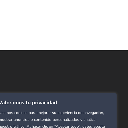
ncuentra lo que buscas…
ombras de Área
 Click
tinas y Rollers
Valoramos tu privacidad
estimientos para pared
ombras Residenciales
Usamos cookies para mejorar su experiencia de navegación,
mostrar anuncios o contenido personalizados y analizar
eles decorativos para pared
nuestro tráfico. Al hacer clic en "Aceptar todo", usted acepta
mol Flex