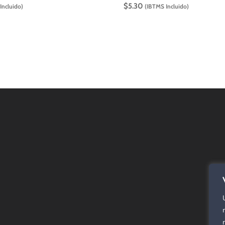
$
5.30
Incluido)
(IBTMS Incluido)
E
Alf
SPC
Cor
Rev
Alf
Pan
Már