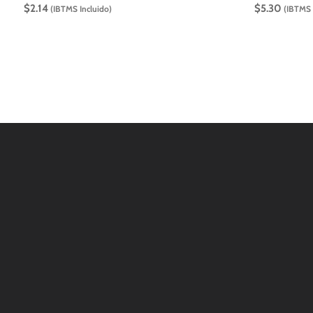
$
2.14
$
5.30
(IBTMS Incluido)
(IBTMS 
Contáctanos
WHATSAPP
+(507) 6896 6868
CORREO
Info@amundiales.net
→ Conviértete en vendedor afiliado
aquí.
→ Busca tu vendedor de confianza
aquí.