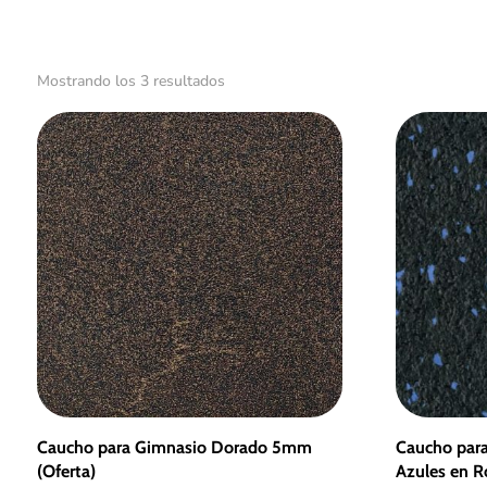
Ordenado
Mostrando los 3 resultados
por
los
últimos
Caucho para Gimnasio Dorado 5mm
Caucho para
(Oferta)
Azules en 