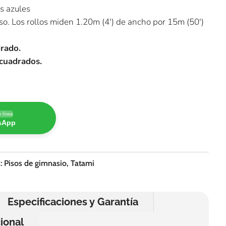
s azules
. Los rollos miden 1.20m (4′) de ancho por 15m (50′)
drado.
 cuadrados.
 línea
tsApp
s:
Pisos de gimnasio
,
Tatami
Especificaciones y Garantía
ional