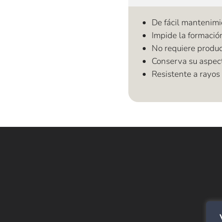
De fácil mantenimi
Impide la formació
No requiere produ
Conserva su aspect
Resistente a rayos
E
Alf
SPC
Cor
Rev