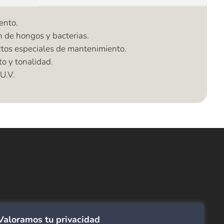
ento.
n de hongos y bacterias.
ctos especiales de mantenimiento.
o y tonalidad.
 U.V.
ncuentra lo que buscas…
ombras de Área
 Click
tinas y Rollers
Valoramos tu privacidad
estimientos para pared