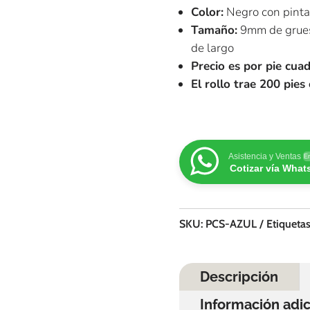
Color:
Negro con pinta
Tamaño:
9mm de grueso
de largo
Precio es por pie cua
El rollo trae 200 pies
Asistencia y Ventas
En
Cotizar vía Wha
SKU:
PCS-AZUL
Etiqueta
Descripción
Información adic