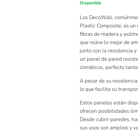
original
actua
Disponible
era:
es:
$12.31.
$6.15
Los DecoWall, comúnmen
Plastic Composite, es un
fibras de madera y polím
que reúne lo mejor de am
junto con la resistencia 
un panel de pared resist
climáticos, perfecto tant
A pesar de su resistenci
lo que facilita su transpor
Estos paneles están disp
ofrecen posibilidades ili
Desde cubrir paredes, ha
sus usos son amplios y ve