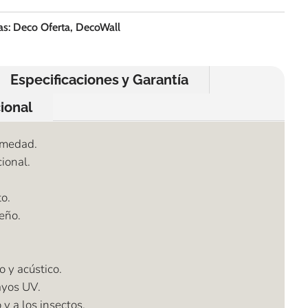
as:
Deco Oferta
,
DecoWall
Especificaciones y Garantía
ional
umedad.
ional.
o.
seño.
o y acústico.
ayos UV.
y a los insectos.