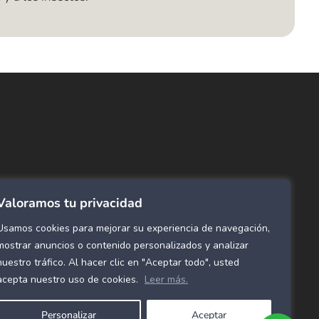
ncuentra lo que buscas…
ombras de Área
 Click
tinas y Rollers
Valoramos tu privacidad
estimientos para pared
ombras Residenciales
Usamos cookies para mejorar su experiencia de navegación,
eles decorativos para pared
mostrar anuncios o contenido personalizados y analizar
nuestro tráfico. Al hacer clic en "Aceptar todo", usted
mol Flex
acepta nuestro uso de cookies.
Leer más.
cho para gimnasio
Personalizar
Aceptar