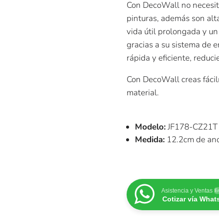
Con DecoWall no necesita
pinturas, además son alt
vida útil prolongada y 
gracias a su sistema de 
rápida y eficiente, reduc
Con DecoWall creas fáci
material.
Modelo:
JF178-CZ21T
Medida:
12.2cm de anc
Asistencia y Ventas
En
Cotizar vía Wha