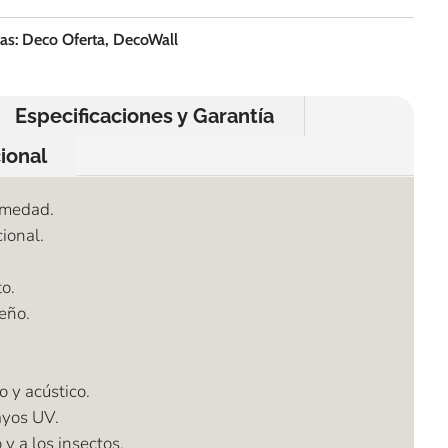
tas:
Deco Oferta
,
DecoWall
Especificaciones y Garantía
ional
umedad.
ional.
o.
seño.
o y acústico.
ayos UV.
y a los insectos.