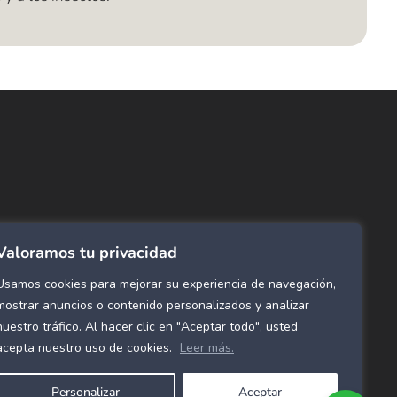
ncuentra lo que buscas…
ombras de Área
 Click
tinas y Rollers
Valoramos tu privacidad
estimientos para pared
ombras Residenciales
Usamos cookies para mejorar su experiencia de navegación,
eles decorativos para pared
mostrar anuncios o contenido personalizados y analizar
nuestro tráfico. Al hacer clic en "Aceptar todo", usted
mol Flex
acepta nuestro uso de cookies.
Leer más.
cho para gimnasio
Personalizar
Aceptar