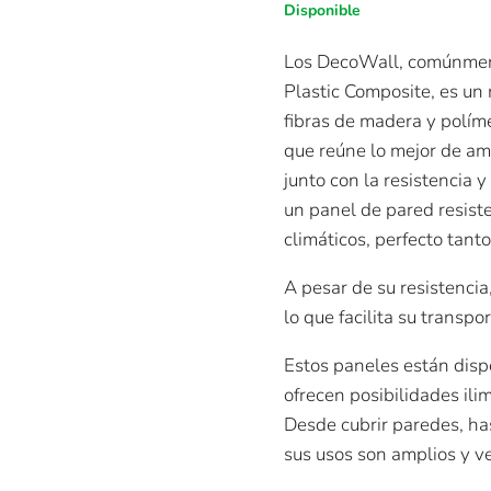
original
actua
Disponible
era:
es:
$12.31.
$6.15
Los DecoWall, comúnmen
Plastic Composite, es un
fibras de madera y polím
que reúne lo mejor de am
junto con la resistencia 
un panel de pared resist
climáticos, perfecto tant
A pesar de su resistenci
lo que facilita su transpor
Estos paneles están disp
ofrecen posibilidades ili
Desde cubrir paredes, ha
sus usos son amplios y ve