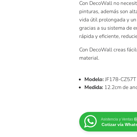
Con DecoWall no necesita
pinturas, además son alt
vida útil prolongada y 
gracias a su sistema de 
rápida y eficiente, reduc
Con DecoWall creas fáci
material.
Modelo:
JF178-CZ57T
Medida:
12.2cm de anc
Asistencia y Ventas
En
Cotizar vía Wha