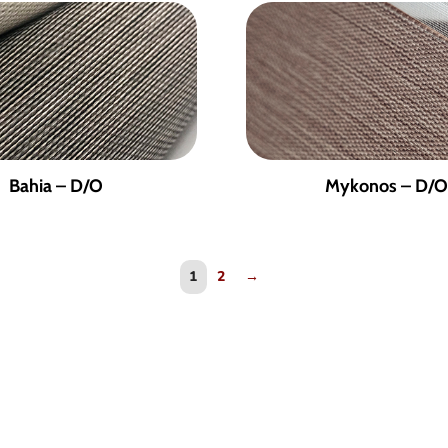
Bahia – D/O
Mykonos – D/O
1
2
→