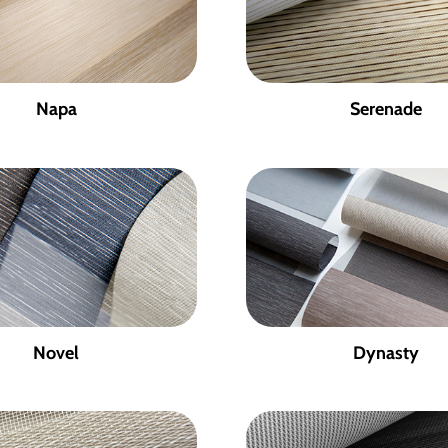
Napa
Serenade
Novel
Dynasty