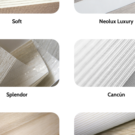
Soft
Neolux Luxury
Splendor
Cancún