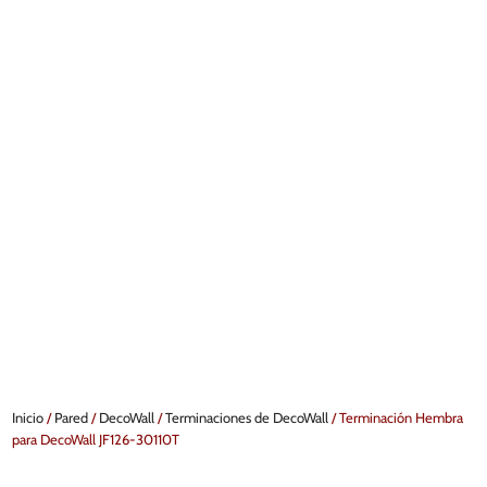
Inicio
/
Pared
/
DecoWall
/
Terminaciones de DecoWall
/ Terminación Hembra
para DecoWall JF126-30110T