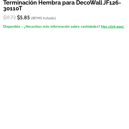
Terminación Hembra para DecoWall JF126-
30110T
El
El
$
11.72
$
5.85
(IBTMS Incluido)
precio
precio
Disponible – ¿Necesitas más información sobre cantidades?
Haz click aquí.
original
actual
era:
es:
FireSALE
$11.72.
$5.85.