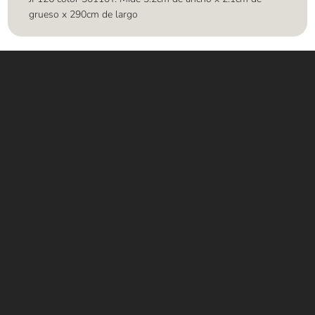
grueso x 290cm de largo
Contáctanos
WHATSAPP
+(507) 6896 6868
CORREO
Info@amundiales.net
→ Conviértete en vendedor afiliado
aquí.
→ Busca tu vendedor de confianza
aquí.
Encuentra lo que buscas…
Alfombras de Área