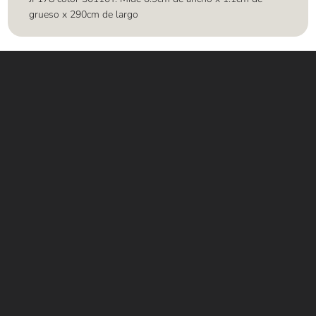
grueso x 290cm de largo
Contáctanos
WHATSAPP
+(507) 6896 6868
CORREO
Info@amundiales.net
→ Conviértete en vendedor afiliado
aquí.
→ Busca tu vendedor de confianza
aquí.
Encuentra lo que buscas…
Alfombras de Área