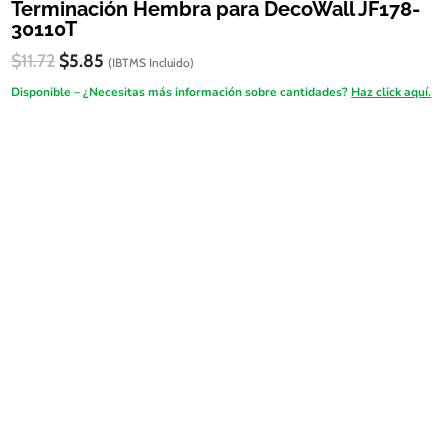
Terminación Hembra para DecoWall JF178-
30110T
El
El
$
11.72
$
5.85
(IBTMS Incluido)
precio
precio
Disponible – ¿Necesitas más información sobre cantidades?
Haz click aquí.
original
actual
era:
es:
FireSALE
$11.72.
$5.85.