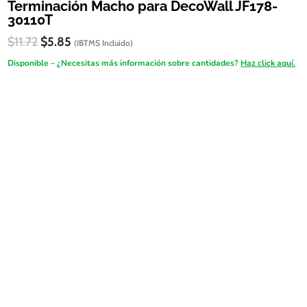
Terminación Macho para DecoWall JF178-
30110T
El
El
$
11.72
$
5.85
(IBTMS Incluido)
precio
precio
Disponible – ¿Necesitas más información sobre cantidades?
Haz click aquí.
original
actual
era:
es:
FireSALE
$11.72.
$5.85.