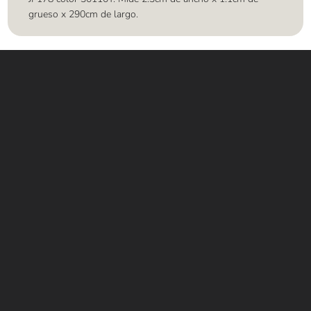
grueso x 290cm de largo.
Contáctanos
WHATSAPP
+(507) 6896 6868
CORREO
Info@amundiales.net
→ Conviértete en vendedor afiliado
aquí.
→ Busca tu vendedor de confianza
aquí.
Encuentra lo que buscas…
Alfombras de Área