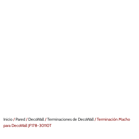
Inicio
/
Pared
/
DecoWall
/
Terminaciones de DecoWall
/ Terminación Macho
para DecoWall JF178-30110T