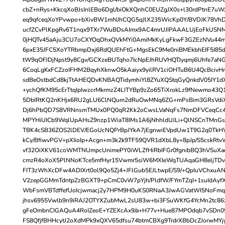
cbZ+nRys+KkcqXoBJsInlEBo6Dgl/biOkXQnhC0EUZgJX0s+l30rdPtnE7u
eq9qfceqXoYPvwpo+bXivBW1mNJhCQG5qJlX235WicKp0Y/BVDJK78VhD5
ucfZCvPlKpgRv6T1nqx9TXr7WuBDsAImx9AC4mrUJIPAAALUjEoFkUSN
0jHQTv45aAju3CU7oCXYOqDhxQVkMYi0AmiMkKyLgFkwF3GZEzNVu44mY
6pxE35JFC5XoYTRbmpDxj6RdQUEhFtG+MgsEkC9Me0niBMEkbhEIF5I85d
tW9qOFJDjNpst9y8Cgv/GCXzeBUTqho7IcNpEJhRUVHQTJyqmj6Uhfe7aN
6CoqLgKxFCZzoIFHM2BqyhXknwO5kAaiyx9yilRV1ciOHTuB6U4QcBcivHr
sdBeOstbdCd8kjTtAHEQDvKNBAQTidymhiYl8ZYuXQStqGyQnkdV05IY1dX
+ychQfKM95cErTtqIpIwzcrMkrmzZ4LITYBp9zZo65TiXrokLz9fNewmo43Q1
5DbIRtKQ2nKHjx6RU2gLU6ClNQum2dRuOwMNq6ZG+mPsBim3GRsVdiX
Dj6hPbQD7S8VRNnsmTMUx0PQ0qR2Kk2oCwsLVaNqFs7NmDFVCeqCc4
MPYHiUICb9WqlUpAHsZ9nzp1WiaT8IMs1A6jNhhldUJLi+QlNSCnTMnGs
TBK4cSB36ZOS2lDEV/EGoUcNQPrBpJYkA7jEgnwiEVpdUw1T9G2q0TkHW
kCy/BfiwvPGV+pXIioIp+Acgn+m3k2k9TF59QVR1dXbL8y+8pJp/S5cskRt
vf32OiXKV61coWMTNUmpcUnimePY0iWLZfHiRbIFGr0fgnibBQ3hVSuXad
cmzR4oXoX5PlNNoKTce5mfHyr15Vwmr5siW6MXIeWqTUAqaGH8eljTDv5
FIT3zWhXcDFw4ADIXrt0ol9Qo5Zj4+JFlGub5EJLtwpE/S9/+QpIuVChxuA
V2zepGGMmTdntpZzBGXT9+pCmC0vW7pYjh/PldfW/FYmTZqI+1suIdAyf
WbFsmVBTdffefUoIcjwmacj2y7HPM9H0uKS0RNaA3JwAGVatWI5NoFmqr
jhsv6955Vwlb9n9iRAJ2OTYXZubMwL2sU83w+bi3FSuWKfG4YcMn2tc8
gFeOmbnCIGAQuA4RoIZeoE+YZEXcAx9/a+H77v+Hue87MPOdqb7vSDn0
FS8QfjfBHHcytJ2oXdMPk9xQXV65dfsu74btmCBXg9TrdrXBbDcZJorwMYj