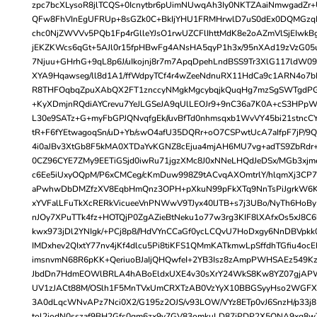
zpc7bcXLysoR8jlTCQS+0Icnytbr6pUimNUwqAh3Iy0NKTZAaiNmwgadZr+
QFw8FhVInEgUFRUp+8sGZk0C+BkIjYHU1FRMHrwlD7uS0dEx0DQMGz
chc0NjZWVVv5PQb1Fp4rGlleYJsO1rwUZCFlIhttMdK8e2oAZmVlSjEIwk
jEKZKWcs6qGt+5AJl0r15fpHBwFg4ANsHA5qyP1h3x/95nXAd19zVzG0
7Njuu+GHrhG+9qL8p6J/uIkojnj8r7m7ApqDpehLndBSS9Tr3XlG117ldW0
XYA9Hqawseg/ll8d1A1/ffWdpyTCf4r4wZeeNdnuRX11HdCa9c1ARN4o7
R8THFOqbqZpuXAbQX2FT1znccyNMgkMgcybqjkQuqHg7mzSgSWTgdPG1
+KyXDmjnRQdiAYCrevu7YeJLGSeJA9qUlLEOJr9+9nC36a7K0A+cS3HPpWg
L30e9SATz+G+myFbGPJQNvqfgEk//uvBfTd0nhmsqxb1WvVY45bi21stncCY
tR+F6fYEtwagoqSn/uD+Yb/swO4afU35DQRr+oO7CSPwtUcA7aIfpF7jP/9
4i0aJBv3XtGb8F5kMA0XTDaYvKGNZ8cEjua4mjAH6MU7vg+adTS9ZbRd
0CZ96CYE7ZMy9EETiGSjd0iwRu71jgzXMc8J0xNNeLHQdJeDSx/MGb3xj
c6Ee5iUxyOQpM/P6xCMCeg/cKmDuw998Z9tACvqAXOmtrlY/hlqmXj3CP7
aPwhwDbDMZfzXV8EqbHmQnz3OPH+pXkuN99pFkXTq9NnTsPiJgrkW6KC
xYVFalLFuTkXcRERkVicueeVnPNWwV9TJyx40lJTB+s7j3UBo/NyTh6Ho
nJOy7XPuTTk4fz+HOTQjP0ZgAZieBtNeku1o77w3rg3KIF8lXAfxOs5xJ8C
kwx973jDl2YNIgk/+PCj8p8//HdVYnCCaGf0ycLCQvU7HoDxgy6NnDBVpk
IMDxhev2QIxtY77nv4jKf4dlcu5Pi8tiKFS1QMmKATkmwLpSffdhTGfiu4oc
imsnvmN68R6pKK+QeriuoBJaIjQHQwfeI+2YB3Isz8zAmpPWHSAEz549K
JbdDn7HdmEOWlBRLA4hABoEldxUXE4v30sXrY24WkS8Kw8YZ07gjAP
UV1zJACt88M/OSlh1F5MnTVxUmCRXTzAB0VzYyX10BBGSyyHso2WGFX
3A0dLqcWNvAPz7Nci0X2/G195z2OJS/v93LOW/VYz8ETp0vJ6SnzH/p33j
tol2iodN0sszaf9BH2Gfs0gm6zx9y7GV83omkuLD87jPDP2X5ONA9xg8wT