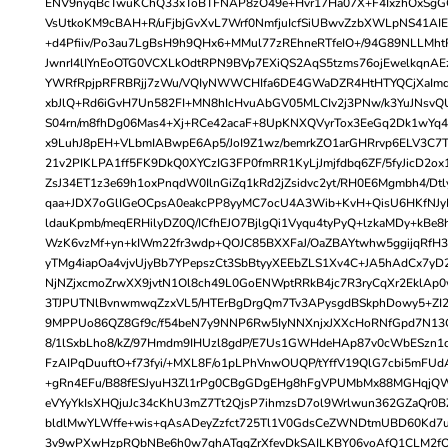
ENV9nyqBcTwuKChQ33xToBTFNAP8zO49e+Hvr17Ha07X+F4IxzhOxSgGG
VsUtkoKM9cBAH+R/uFjbjGvXvL7Wrf0NmfjuIcfSiUBwvZzbXWLpNS41A
+d4Pfiiv/Po3au7LgBsH9h9QHx6+MMul77zREhneRTfeIO+/94G89NLLMht
JwnrI4lIYnEoOTG0VCXLkOdtRPN9BVp7EXiQS2AqS5tzms76ojEwelkqnAE
YWRfRpjpRFRBRjj7zWu/VQIyNWWCHIfa6DE4GWaDZR4HtHTYQCjXaImq
xbJlQ+Rd6iGvH7Un582FI+MN8hIcHvuAbGV05MLCIv2j3PNw/k3YuJN
S04rn/m8fhDg06Mas4+Xj+RCe42acaF+8UpKNXQVyrTox3EeGq2Dk1wYq4K
x9LuhJ8pEH+VLbmIABwpE6Ap5/JoI9Z1wz/bemrkZO1arGHRrvp6ELV3C7T
21v2PIKLPA1ff5FK9DkQ0XYCzIG3FP0fmRR1KyLjJmjfdbq6ZF/5fyJicD2o
ZsJ34ET1z3e69h1oxPnqdW0IlnGiZq1kRd2jZsidvc2yt/RH0E6Mgmbh4/Dtl
qaa+JDX7oGlIGeOCpsA0eakcPP8yyMC7ocU4A3Wib+KvH+QisU6HKfNJ
ldauKpmb/meqERHilyDZ0Q/ICfhEJO7BjlgQi1Vyqu4tyPyQ+lzkaMDy+kBe8
WzK6vzMf+yn+kIWm22fr3wdp+QOJC85BXXFaJ/OaZBAYtwhw5ggijqRfH3Z
yTMg4iapOa4vjvUjyBb7YPepszCt3SbBtyyXEEbZLS1Xv4C+JA5hAdCx7yD
NjNZjxcmoZrwXX9jvtN1Ol8ch49L0GoENWptRRkB4jc7R3ryCqXr2EklAp0
3TJPUTNlBvnwmwqZzxVL5/HTErBgDrgQm7Tv3APysgdBSkphDowy5+ZI2
9MPPUo86QZ8Gf9c/f54beN7y9NNP6Rw5IyNNXnjxJXXcHoRNfGpd7N1
8/1lSxbLho8/kZ/97Hmdm9IHUzl8gdP/E7Us1GWHdeHAp87v0cWbESzn
FzAIPqDuuftO+f73fyi/+MXL8F/o1pLPhVnwOUQP/tYffV19QlG7cbi5mFU
+gRn4EFu/B88fESJyuH3Zl1rPg0CBgGDgEHg8hFgVPUMbMx88MGHqjQ
eVYyYkIsXHQjuJc34cKhU3mZ7Tt2QjsP7ihmzsD7ol9Wrlwun362GZaQr0B
bldlMwYLWffe+wis+qAsADeyZzfct725Tl1V0GdsCeZWNDtmUBD60Kd7
3v9wPXwHzpRQbNBe6h0w7ghATqgZrXfevDkSAILKBY06voAfQ1CLM2fO