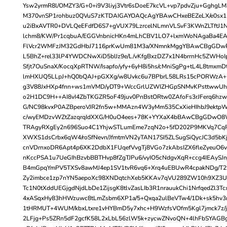
Ysw2yrmR8l/OMZY3/G+0+i9V3liyj3Vtr6sDoeE7kcVL+vp7pdvZju+GghgL
M370vnSP1rohbuz0QVuS7zKTDAIGAYOAQcAgYBAwCHxeBEZeLX/e0sx
u2iBxAVTR0+DVLQeEFdfD6S7+gVUX79LzrcelNLmnVLSvF3KWnZLTftJ1N
lchm8/KW/Pr1cqbuA/EGGVnbnicHKn4mLhCBV1LO7+lxmWoNAgaBa4EAh
FlVcr2WMFzJM32GdHbJ7116prKwUm81M3a/XNmnkMggYBAwCBgGDw
L5BhZ+rel33lP4YWDCNwXiD5bIJz9e/L/vKfgBxzDZ7x1N4brrnHc5ZW
Sfjt7OuSnaX/KocqXpRTNW/Isapfo/yfy+6yH8i5hs/cMniSgPg+tL4L8tmxmD
lmHXUQ5LLpJ+hQ0bQAJ+pGXXg/w8Uvkc6u7BPbrL58LRs15cPORWzA+D
g3V88JxHXp4fnn+ws1mVMD/yDT9+WccGrlUZWIZHGpSNMvKPsttwwUh
o2H1DC9H++AI8vI4ZbTKGZR5oF49juv0PnBstORtw0ZAfoFs3rJFerq6hzwD
G/NC98kvxP0AZBperoVJR2fn5w+MMAzn4W3yMm535CxXieHIhbJ9ektpW
c/wyEMDzvWZtZazqrqIdXXG/H0uO4ees+78K+YYXaX4bBAwCBgGDwO
TRAgyRXgEy2n696Suo4C1YhjwSTLumEme7zqN2o+5fD202P9MKVq7C
XWXS1dsCrbx6qW4/roSfNevn/JfmtmVN2yTAN17SI5ZLSugSiQycJC3d5b
cnVDrnxoDR6Apt4p6XK2DdbX1FUqefVvgTj8VGo7zkAbsIZX6fleZyeuO
nKccPSA1u7UeGIhBzvbBBTHvp8fZgTJPu6/vyIO5cNdgvXqR+ccg4IEAySJnj
B4mGpqYmPV5TXSv8awMJ4ep1SV1tvR6vq6+Xrq4uEBUwR4cpakNDg/T29
Zy2imbce1zp7nYN5aepoXc98XNDqtchXeb5KKAv7qVU289ZW10h9XZ3U4
Tc1N0tXddUEGjgdNjdLbDe1ZijsgK8tlvZasLIb3R1nrauukChi1NrfqedZl3T
4xASqxHy83hHWzuwc8tLmZsbm6XP1a/5+Qxqa2ulBeVTw4/1Dk+sk5hv3r
1tHRMUT+4WUM/kbxLtxre1vHYBmD5y7xhc+H9WzfsVOfm5Kgl7jmck7z/
2LFjg+Ps5ZRn5dF2gcfK58L2xLbL56zlW5k+zycwZNvoQN+4lhFbSYAGBg