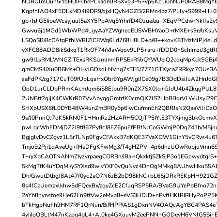
NDRUlmOun5iYoHlJIHJhePLkadmJRSXvg3P6+vp6KcLi0nNuP0RA88Mg
KqpfnlAO4xF5DLxMD4i9DR9/ojxHQyN4GZB/2RMn4pz7/PLly+S999+Hll6
gb+hJiG5IipeWcsyjuul5aXY5PpAVq5YrhrfD4Ozue/eu+XEqVPCdwrNkffs2
Gwvu6j1MGd1WbWPd4LgyAaYZWgheoElJSWBHYaoD+rMXE+s9e/bKsuVL
LSQoSB/8cCAtgPfhIWRlZIC8Wq6Ld768H8LD+p//8++kovK8TMzMlPj4eL
vXFC88ADD8ikSdkqT1RkOF74iVJaWqov9LP5+aru+fDDD0hSchImziJ3gtR
gw9I1sRMLWNGZITExsRKSUmJmhRPSEkRf/oQYWUeiQ2cqqMpKckSGBj
gmCMS4iXu0B6Ms+DHvJGDsoLNVhg7sTE5/7771GTXycaZRRkyc7OUs3AP
saFdPK/zg717CuT09fUbLqaHxObr9YgAWjgIJCe09g7B3DdDsiJuA2HnJd
OpD1urCLDbPRmKAcmJqm6iS8Elpu9R0nZX7SX0lq+GJdU4b4ZkqgPUL8
2UNBtt2gijX4CWKrR07VvAbyqgGmtrfK0crnQX7lS2LIbBBgrVLWulsyI29
SHXbUSX8fL0DYB48W4unZmBR0y5p6iwCufmnEh2QBRJsN2QaaVilrDzO
9s/l0PnnQJ7dK5kRN0F1HHmRz2HzARH5CQjTP5IYlE3TYXjmg3bkOcmv
pwLqcWhFDMjDZ2J9t867Py8cJ8EZ6puEfPBfNJCoGWmjP0DgZ41b/M5jn
BgjglyDvCZgyz1L5rTLNp0FgvCFAkxB7dKQE37VaXDW1GinY5vCRvs4u6T
Tmjo92Pji1qAveUg+fHeDFgKFwMg3/T4gHZPV+4p6dhzUOwRobjuVmn6
T+ryXpCAOTNANmZIyzvrpaegCORBn/iBaHQkxktjSZkSjP3o1EGowydtgrS
5kMgTfK4uYDqMI/ySYXsd9wivYXF0vQuNvc4DnOgMMkg8AUhwHku55Ab
Dh/GwutDtbgJ8AtA7f0yc2aO7N6zB2bD98kNC+bL65jDRkREKpHH921GZg
8s4fCzUemzxlkhw5dFQexBx/zqyZcE2CfuqRSP5RA/BVaG9UYePbBfno72n
2aYb8nynstoe9He62Ln9ttVw2eMvp8+eVS3HDJD+nPvftHKlRIRHyPoPP5
bTkHgpNufih9HM7RF1QrNun/8i//HPP/AS1gDxnNV4OAQcAgYBC4PAS4eTQ
4yIiIqQBLtM47nKzpg4bL4+Al0ke4GXuuvM2eePNN+GODevH6VNlG5Si+B