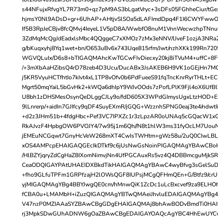
s44NFujxRfvgYL7R73m0+qz7pM9AS3bLgatVryc+3sDFs05FGhheCiur/tGe
hjmsY0Nl9ADsD+gr+6UhAP+AHtjvSlSOa5dLAFImdDpq4F1I6CWYFww
If5B3RpJeCBjv8fcQMvj4IeyeL1V5pD8A/WwbfO8nuM1VnnWecwzhpTNnu
3ZdMqMcQgJdEadxlsMbc4QQggeC7xXMOz7zMx3eNNV/lJveF1ozjA3NRa2
g/bKuqxyhj8Yq1wet+bn/O653uBv6x743Uqe815rfm/Jwt/nzhXKk199Rn7205
WGVQLuIx/D6s8+bTIGAQMAhcKwTGCwFIvDiecxy20kj8iTVuM4+uffC+8F
/+3mXbAaHZibsQ4rD78zeb4D3Ucu/DucABx3JsAKEB6H9VK1oGEjHn7M
j5KR5VyuHCTfhtIo7kIvt4xL1TP8vOfv0b6PdFueeS91fqTncKnrRyrTHLt+EC
Mgrt50mqYaiL5bGvHk2+kWQa6dhIpY9WJvOOds7zPofLPlK9Fjl4oX6UfBlY
U8bh1zDHSMesOsynQeDLggCJLy9o/fdD605X3WPdGImysUgxLtzHOD+E
9lLnrerp/+aidIn7GJIfcy9qDF4SuyEXmR/jGQG+WzznhSPNG0eaj3te4/ndwtI
+d2z3JHm51b+4fdgHbc+Pef3VC7IPXZc1r3zLpzAR0oUNAq5cGQacW1
RkAJvzF4HpbgOW6PVOJY4/7w95j1m6Qh//N8t1hlW3ms31fyOcLM7Uo
jEMEuNCGqwt7GnyHcVeW268mXT4CwIsTWHtm+gWz58u/2uQ0CIwLBLj4
xOS4AMPcpEHAIGAQGEcIkDTkf9c6jUsNwGsNoinPIGAQMAgYBAwCBo
/HlBZYjqryZdCgHaZ8IXomNimvjNn4UfPGCAuxRs5vz4Q4DBBmcguMjkSR
CeaODQIGAYPAtUHAEIDXBkdTikHAIGAQMAgYBAwC4wyBfvg3sGelSu
+fho9GLfuTPFm1GRPfzajH2lOWsQGF8IUPsjMCgQFHmQEn+G/Btfz9/c
yjMIGAQMAgYBg4BBYJwgQE0cm/hMnwQiK1ZcDc1uLcBxcvef9za9ELHOhu
fCBA0u+LMAMbH+iZuzQIGAQMAgYBTwQMAeiJhvluEDAIGAQMAgYBg4
V47nzP0MZIAAaSYZBAwCBgGDgEHAIGAQMAj8bhAwBODvBmdTi0HAI
rj3MpkSDwGUhADNW6gOaZBAwCBgEDAIGAYOAQcAgYBC4HhEwUYCvx