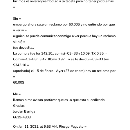
hicimos el reverso/reembolso a la tarjeta para no tener problemas.
=
Sin =
embargo ahora sale un reclamo por 60.00$ y no entiendo por que,
a ver si =
alguien se puede comunicar conmigo a ver porque hay un reclamo
si la $ =
fue devuelta..
La compra fue for 342.10.. comisi=C3=B3n 10.09, TX 0.35, =
Comisi=C3=B3n 3.42, Itbms 0.97.. y se le devolvi=C3=B3 los
$342.10 =
(aprobado) el 15 de Enero. Ayer (27 de enero) hay un reclamo por
=
60.00$
Me =
llaman o me avisan porfavor que es lo que esta sucediendo.
Gracias
Jordan Barriga
6619-4803
On Jan 11, 2021, at 9:53 AM, Riesgo Paguelo =