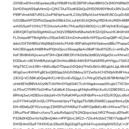
/2X5IEw6YJrrm5Eqwbeu0KpYP//s8FHsSE2BP0Fo9aIv98M1Ck2MO/YdRtkD
DeYO3VqWE6a//vNmiQ+CjfXCTAaTDutK82kQuDYIDDRJ90Y9tvEx39V2iu
P99FVmvkN87vR01s2wP56YpHuwHLZ19y/3/RpVr2wHWeJ919CGcpDv50I5
iUD28beWPZDffVuDpep5nlI58ck1hLsyHjXJIGAQMAgYBD4vAuRtDh46B
wA0G5yAP1IYAU7TCDAoIxAoMKzTMzaoRjGr6tOlQ+LLBFVqYnK/EnGgg
43RXQR7qf/3d30gMtAExyCNQVZf86/f/Xd5BwNdVK5ZrQJDwsHC4h0hWl
FLOstqw6PT8vfgN5nv2Sfyel54D2XmZmJhwIb5cWPDjurJGxpQ8P+tCj3w
ddoUOXTkMB5slWq58djOnbtAcPlih8+90PaEkq/t4WXpbxynj8BuTPxpqvD
NAC80/vgq4cMdBMIwIPQtmOjosz55wpg9pAv06dP16o6YSZEs1+aHEyZ
XeF3Rr8h6WjJuwnyrlF5M+QbKi98C0FeYkGb9a1bt8O/yW/gxDJcvvXNrwt3
EODkuh+z8CNVr8iRyleUgKOmWxz884U44tVElFNaNJEREyfrHYgyu734
WIgT5CCvJck39I++BdGuBpO7Dpqx2rDQdnjTHx0c6/chci8GgIjALJgLJ8nh
IJKIgGwc/4WWFg8CkoQ65Spp3AG/hOtkbvy3JTZw0sACHZN0jA0h8F
23ClQ+tCl5BKaDQeq/4VCLNHZcmEv5QgyLCv7McgOZtxjSU878MbWpCPS
uHdr6EYe/B8VkAOy9bTUtJ/WnSYSq63diCTcshWajpkoxaay0XcgIzCTXCS
oLPEwCf7MfN7/uGHRw7yEd6oK10ywpcgKMqfwIfiNjnXuAU1D8035CL
6Rfmtj3wU4ZBSsm3drjJaN+0VToRaKMPpsA0F6bfPe+ocHZG/XOQyLv9Jv
ynZiY7Jt41aQfUniQLCPPkximdcfpryYTIg3gqT5z58t/Z0diBCcppqHbmLy
DN+B0e6yQFYGzJutvgcZ3MSPJs0YM00yCFxrBPiOp8bEo48+JHXww/TSr1
J3RuzPkxF3Bbd+zAxnyTLq4uRx5q/uVjTk2NQlqvsJxeLNR27NwpLdDYxeR
P32Ib0HQDwYoiYaZ8mQ4kt+HPPQ/znL5R22+7ZAxMz0dxCT9EY7ed/pxP
5WSE4mO5x/F7lM3VEaU2Bw0CBgGDgEFgJAS47nvjzbdVg5tWDZyC+UF