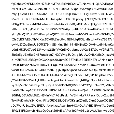
fgDahbky0bFKDle9pH76MsNvlTA/kBk9NdD2+wT1Nsny1H+QiIA0yBogv
iv+r+TLCV+O6FGl3NoIsfE99D2ZH34fJskUADpeLWo/tsqf8P6Wq9RiI0dX
p9yQ9GdYCFGDZISbGl6c+T0uEOCiOi+vQHbu2iU3LFig90wtK5J7K+NWS
kSZoUB0D+XbXnXeAMHLI2bx8qdxUJU9+5XFpbGyQPXtrQWhN1YUfF3c
kKRgBY4nJybq4rIDRBoJmunTpkhvb6xs3bZd8gsKJDMzXQIDg5R827FrJ4h
sllJstmzZ0kgyDaLPLEeoBfu8fSZs7J79x6prqmRHBCIAf7+uJ9eOXoUfSU
y/Lly9zyQ1ZqPW7atFmJyAwQiCTJqKlH81uooimJWVJSivw2mZw9CbJ3yZ
jZJsCyB3YeE5qTh/XrKzs6Cx06tEYyc0+g4B94UgJ6OjokBstqhvP+a75547cf
oyMlJSXZra2ImyUBQTl2794rISEhMnv2bImMiNBxijhzIZ4QH6+wdMNsmKal
L0qSk5ORJ07aoG13/nylmp2GhYWCpExQrJubmqUW2pZ87l0oIyY2RpKT
8bGxEgUZm5tb9H57unskNg7jHD7tPhg3UQ+JgErUUwONSKaExDiJjozW
e+MZB7hJ6UB8QmOKGAXgez20UpmSQB6TAB1sB2iEJEn27zuANndInzXP
OaSlCbJWnoeMvZA1RmV1+PrgGYVLKbAlUVNbXyddIG/4nOJwD9T+O3Lk
v4N8BKHJZ5OaOkGxbUQfIolNUjIjIx1tplf7QnNzs4SGhoA0DpZmkNsT8Hz
iQlDCG6t7Mv8D58fSKATIIDj4uKAcZS+lzvgHzHvbL5MnjxJ/Hz9pBikOMcZ
jYSz6Itt0A5OSk6UjLR09LseKcgvAAkfAtwryFJJNojl4JBgENpnobHcKIkc95
xyEHyVuOYz52H5kydTLqdOjzLS0rl0D0hRQ853J854YD2ybzNmITYgvGN
li+VWTNnop10S1FRkV5LrU8SYhMhFzcB2J6Jw7miQu2bJA9T09LQx8O
S0tRdyD6Vo3eL9tZbHSMnMk7i7GsRsskmW5Hn+LYRRPzc+fOob+2gpSM
ToxfRdDmhpY3/mOyxnPKzXJJDGZjIyQEWOKsapQXnSuCxm2DypoOOSh7
JDs7W+U5cwZWERiDUrAxk4IxabAva43mH4OAQcAgYBD4PAgYAvDzoGa
5P0zT4F8OwrybjHItlqQaOtlYtS9IAEjpAPaf4fOPw9SL1sWp/x/4u+Iwo