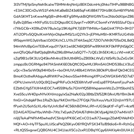
3I3VTMjYpiSnyNeh9caJwT5MMri4njNnljz8EKOdcmHcj0hkoTIHPu988NBG
+E3AC30CnDuWS1FxMchKaBeBJZ43d65qFnKi884770Hz8KiSvH6IYPbNb
GdASKMT1nKwwMg0jB+dMn4EFg5fMyskBiQfWGfINTzw2fdo0dXJpnZ86
EyBv2jB5ec+MXFyISU1UZJQkpzBCG3yqnT+v90PzC5omFxYW6SSJuFDjcs
r7XkGC6r+X09IuDW78uJe1p19KrbjiPK7jE8YTtMWu+SabGInKTPl0+9H3
ATi2OPlv5QQIvJKmHWjnOIqIwfMS/1ziQ2Yh3+jEPMuM9J+IKMRToUG4Vd
tR5qymWG3ybVbaclO/JOXchCLUYJs3T4ASxq3C7ZIO7sNh9t705oDtL8dQ
94mWhJBpGmTEBvKvqu0Y7jkX1wl8CN6IQB5Pw99fAKIKF0kP/PjNS/gOC
evnQToQ6uF8afOjdqBhRa296zBMwUa5Q7T+7zQEz3h5EKJ4LLcWJ+mKJCs
sZqf9B1o5K3UzQ4SkvNh4nzE9rJUth6RGuZB00kLWyEzYd5rRz3uZxGs5K
zmppzBcOGRMgo947fASmhK6EObQftC0QwMU3Rm5AlOMD538sLV3luD
uQc+/3wSoW0bj94H0o5++boOHUVU4Bb41WtVn38OkIPU8mFQkO4CEG
BmoKOstheRAbgyAdRWKPw24xovSSwHMhimgXfPUxOWGK64V5D7e
rOPIcUxmvVUz0QcBQ2wgPRiFuOcMZE6IhVlvtFvmEsp8TP0AemFjsuPwM
EZbthGYg5TXJIHAtEOC7x4559Ny5s7GhHYQ58WxpammWzZu3Yt5bohES/
XveS5cuW4DpvNYviXHJmzgyJxSa2Na/kJ02p3Btb/ZII/5Z//K0/kvUfbYBm3k4
fmGI+Ghdq/eF9xs1RaZh3pyYkKDmYbv27FGtjk70oXvuuVtuX32rrjlmY97
fPyxh2U5ohSzXLr6oYyUnfc8xF4C56lh8iDMvLiRf+rUGSkqKtF+FgfT+4ce
EDAIGATGIwIYbuWhB+7Xtc7xEyehZV0A/67dMm3KVJja4jjWcD7wM/vVJ7
niIjIjTeAaPNP/vM0whedVC5InIpVPK6CxtCnCO1w/Ii72wegoZ0aMDWe/
MQf+AO+HyTF5puXLliIScaPkQZ6KyvO6YRQVFSX34To/B9dio6+R+Rzh
+RLtQSSvgvwCjQBGNU4C341JasX5Co2sxR1DBqYICgy6JIAKIq4n0JUIA10