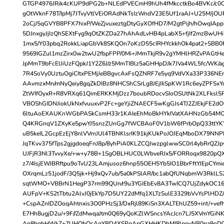
GTGP4976JRik4cKUP9dPG2b+NLEdPVECmH9hUh4fMkcctkBo4BVKc/c0OV
gOtWknF78T/IpMj7JTvyVtlVEiORAdNkTsIzWndV23E5Uf1raAJ+U25M/jOU
2oCjJ5qGVYB8PFX7hixP/WeZjvuxeztgDtyGyXOfHD7/M2gtPijh/hOwqIA
5DJnxgyJjIzQhSEXtFyg9qOtZKZDa27hAhAdLvHB4pLabX5+fjIf2mzBwUHi7
1mx5/Y03pbq2RokkLiapGbVk8SKQOn7oKzD55cIRHYckkhOk4pat2+SBB0F
9569IGZul1mzZirx0w2twU2fbpFPP/0Mi+JMmTkjR9v2gYMHlHRZvPAGt
JpMmT9bFcElJiUzFQpkJ1Y2Z6J/z5MmTIBlz5aGHHpDJk7JVa4WL5fc/WK/a
7R4SoVy0UztuOgiCItxPEMjJeBBgvcAxFsQZNRF7e5yq9VdVXa33P336NE
AAvmzxMn/mNyQeiy8gqZkDIBz8NHCShCSrLg8JEjIIiSpKW1Rc6eyZPFSxY
ZtWIfOyxR+R8VRXq61QimERKKMjDzz7boubRDocvSIoOSUtNk2XLFksl5P
VBOShGIDNJiokUkNxfvuuxvP2Fc+geYjiZNAECF5wKgGJs4TJ2ZJEkjFE2dO
6ltuAoEXAUKnWGbPASkCsmH33r1KAIeEhMoBkHYkIVatXAHNzGb54MO
Q4KRGnqV1ZXyKe5pwYJ5snzZUnGg7fWCBAoF0V1bW6fPrbOpQ33ttYKY
uB5keIL2GcpEzEjY8nlVVrnJUl4TBNKlsrIK91kjKUkPoJOJEqMboDX79NN
JqTKvv375fTps2gjgdoeqFnJ8p/8yhPiA0KLZCQJwzpglwwSC0rl4ybRrQZ
UJFjR3Nl3TvvyXe/+w+y78B+1SgOBLHUC0LWbveRJx5/FORRoqx9820pQX
z7/4IsjEWJBRftpu9oTvU23LAmjusoz6hnp55OEH5Yb5IO1BbrFftYJEpCYmieg
OXrqmLz51jodF/3Q5jk+Hj9xQv7ub/5a0kPSlAR/bc1abQfUNqbmW3RklLS
sqtWMO+VBBrN1HegP37rm99QUn/r9u3YGIEbEv8A3TwICQ7UjZdykOC16J
AUFpV+KS2tTbtu2AlvJ0jEkYp7D5UY22dMfq1XLTzSulE3329bVvYsPlHDZ
+CspAZnIDZOoqAhtnxis3O0PHzSj3/DxRjl89KiSn3XALTEhUZ59+int/+vefh
E7Hh8ugjD2u/+9F//ZdMwqaJtm0Q69yQoKZlWSncsYAcJcn7LJ5XVmYGiN
Ap8bgbHWkZ+7UHOhQcAgYBD4XSPgApGXHHKDhMI8lppyNB0pa9oD