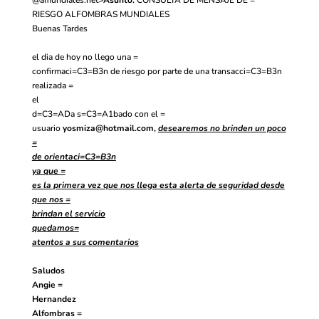
RIESGO ALFOMBRAS MUNDIALES
Buenas Tardes
el dia de hoy no llego una =
confirmaci=C3=B3n de riesgo por parte de una transacci=C3=B3n
realizada =
el
d=C3=ADa s=C3=A1bado con el =
usuario
yosmiza@hotmail.com
,
desearemos no brinden un poco
=
de orientaci=C3=B3n
ya que =
es la primera vez que nos llega esta alerta de seguridad desde
que nos =
brindan el servicio
quedamos=
atentos a sus comentarios
Saludos
Angie =
Hernandez
Alfombras =