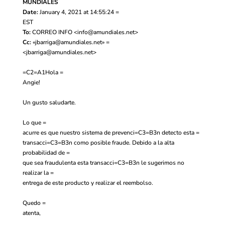
MUNDIALES
Date:
January 4, 2021 at 14:55:24 =
EST
To:
CORREO INFO <
info@amundiales.net
>
Cc:
«
jbarriga@amundiales.net
» =
<
jbarriga@amundiales.net
>
=C2=A1Hola =
Angie!
Un gusto saludarte.
Lo que =
acurre es que nuestro sistema de prevenci=C3=B3n detecto esta =
transacci=C3=B3n como posible fraude. Debido a la alta
probabilidad de =
que sea fraudulenta esta transacci=C3=B3n le sugerimos no
realizar la =
entrega de este producto y realizar el reembolso.
Quedo =
atenta,