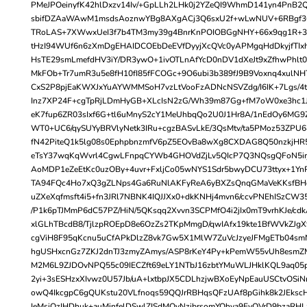
PMeJPOeinyfK42hlDxzv14Iv/+GpLLh2LHk0j2YZeQI9WhmD141yn4PnB2Qe/
sbifDZAaWAwM1msdsAoznwYBg8AXgACj3Q6sxU2f+wLwNUV+6RBgf3
TRoLAS+7XWwxUeI3f7b4TM3my39g4BnrKnPOIOBGgNHY+66x9qg1R+3v+
tHzI94WUf6n6zXmDgEHAIDCOEbDeEVfDyyjXcQVc0yAPMgqHdDkyjfTIx
HsTE29smLmefdHV3iY/DR3ywO+1ivOTLnAfYcD0nDV1dXeJt9xZfhwPhlt0
MkFOb+Tr7umR3u5e8fH10fI85fFCOGc+9O6ubi3b389fJ9B9Voxnq4xulNH
CxS2P8pjEaKWXJxYuAYWMMSoH7vzLtVooFzADNcNSVZdg/I6IK+7Lgs/4tv
Inz7XP24F+cgTpRjLDmHyGB+XLcIsN2zG/Wh39m87Gg+fM7oW0xe3hc
eK7fup6ZR03sIxf6G+tl6uMnyS2cY1MeUhbqQo2U0J1Hr8A/1nEdOy6MG9Z
WT0+UC6/qySUYyBRVlyNetk3IRu+cgzBASvLkE/3QsMtv/ta5PMoz53ZPU6
fN42PiteQ1k5lg08s0EphpbnzmfV6pZ5EOvBa8wXg8CXDAG8Q50nzkjHR5
eTsY37wqKqWvrl4CgwLFnpqCYWb4GHOVdZjLv5QIcP7Q3NQsgQFoN5ir
AoMDP1eZeEtKc0uzOBy+4uvr+FxljCo05wNYS1Sdr5bwyDCU73ttyx+1Y
TA94FQc4Ho7xQ3gZLNps4Ga6RuNlAKFyReA6yBXZsQnqGMaVeKKsfBHq
uZXeXqfmsft4i5+fn3JRl7NBNK4IQJJXx0+dkKNHj4mvn6/ccvPNEhISzCW
/P1k6pTJMmP6dC57PZ/HiN/5QKsqq2Xvvn3SCPMfO4i2jIx0mT9vrhKJe/cdk
xlGLhTBcdB8/TjlzpROEpD8e6OzZs2TKpMmgD/qwIAfx19kte1BfWVkZJg
cgViH8F95qKcnu5uCfAPkDlzZ8vk7Gw5X1MlW7ZuVcJzyeJFMgETb04smN
hgUSHxcnGz7ZKJ2dnTJ3zmyZAmys/ASP8rKeY4Py+kPemW55vUh8esmZM
M2M6L9ZJDOvNPQ55c09IECZft69eLY1NTbJ16zbtYMuWLJHklKQL9aq05p/
2yi+3sESHzxXIvwz0U57Jb/uA+lxtbpJX5CDLhzjwBXoEyNpEauUSCtvOSi
owQ4IkcgpC6gQUKstu20VLfnoqs59QQJrRBHqsQFzUAf8pGihk8k2JEksc
IeMsiQzIHDhuk+auMjnfelDSwlZISdMOyNzibrsomYQhya9EyOVrD9bzaRHL