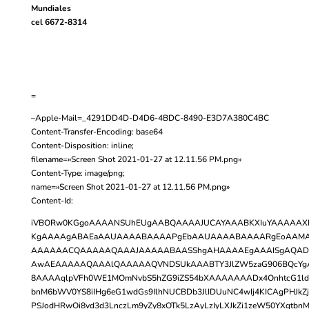
Mundiales
cel 6672-8314
=
–Apple-Mail=_4291DD4D-D4D6-4BDC-8490-E3D7A380C4BC
Content-Transfer-Encoding: base64
Content-Disposition: inline;
filename=»Screen Shot 2021-01-27 at 12.11.56 PM.png»
Content-Type: image/png;
name=»Screen Shot 2021-01-27 at 12.11.56 PM.png»
Content-Id:
iVBORw0KGgoAAAANSUhEUgAABQAAAAJUCAYAAABKXIuYAAAAAXN
KgAAAAgABAEaAAUAAAABAAAAPgEbAAUAAAABAAAARgEoAAMA
AAAAAACQAAAAAQAAAJAAAAABAASShgAHAAAAEgAAAISgAQA
AwAEAAAAAQAAAlQAAAAAQVNDSUkAAABTY3JlZW5zaG906BQcYgA
8AAAAqlpVFh0WE1MOmNvbS5hZG9iZS54bXAAAAAAADx4OnhtcG1ld
bnM6bWV0YS8iIHg6eG1wdGs9IlhNUCBDb3JlIDUuNC4wIj4KICAgPHJk
PSJodHRwOi8vd3d3LnczLm9yZy8xOTk5LzAyLzIyLXJkZi1zeW50YXgtbnMj