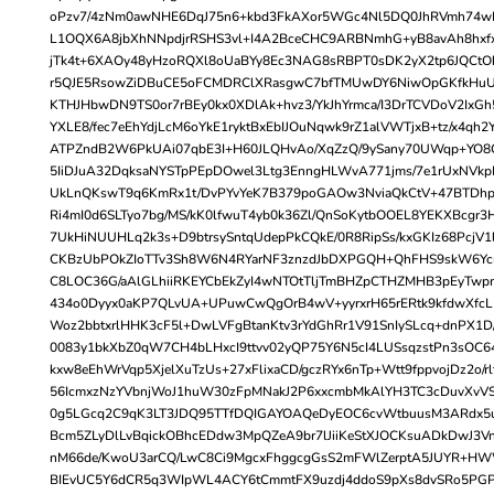
oPzv7/4zNm0awNHE6DqJ75n6+kbd3FkAXor5WGc4Nl5DQ0JhRVmh74wE
L1OQX6A8jbXhNNpdjrRSHS3vl+I4A2BceCHC9ARBNmhG+yB8avAh8hxf
jTk4t+6XAOy48yHzoRQXl8oUaBYy8Ec3NAG8sRBPT0sDK2yX2tp6JQCtO
r5QJE5RsowZiDBuCE5oFCMDRClXRasgwC7bfTMUwDY6NiwOpGKfkHuUJ
KTHJHbwDN9TS0or7rBEy0kx0XDlAk+hvz3/YkJhYrmca/I3DrTCVDoV2IxGh
YXLE8/fec7eEhYdjLcM6oYkE1ryktBxEbIJOuNqwk9rZ1alVWTjxB+tz/x4qh2Y
ATPZndB2W6PkUAi07qbE3I+H60JLQHvAo/XqZzQ/9ySany70UWqp+YO8C
5IiDJuA32DqksaNYSTpPEpDOwel3Ltg3EnngHLWvA771jms/7e1rUxNVk
UkLnQKswT9q6KmRx1t/DvPYvYeK7B379poGAOw3NviaQkCtV+47BTDhp
Ri4mI0d6SLTyo7bg/MS/kK0lfwuT4yb0k36Zl/QnSoKytbOOEL8YEKXBcgr3
7UkHiNUUHLq2k3s+D9btrsySntqUdepPkCQkE/0R8RipSs/kxGKIz68PcjV1
CKBzUbPOkZIoTTv3Sh8W6N4RYarNF3znzdJbDXPGQH+QhFHS9skW6Yc
C8LOC36G/aAlGLhiiRKEYCbEkZyI4wNTOtTljTmBHZpCTHZMHB3pEyTwpm
434o0Dyyx0aKP7QLvUA+UPuwCwQgOrB4wV+yyrxrH65rERtk9kfdwXfcLK
Woz2bbtxrlHHK3cF5l+DwLVFgBtanKtv3rYdGhRr1V91SnIySLcq+dnPX1
0083y1bkXbZ0qW7CH4bLHxcI9ttvv02yQP75Y6N5cI4LUSsqzstPn3sOC6
kxw8eEhWrVqp5XjelXuTzUs+27xFlixaCD/gczRYx6nTp+Wtt9fppvojDz2o/r
56IcmxzNzYVbnjWoJ1huW30zFpMNakJ2P6xxcmbMkAlYH3TC3cDuvXvV
0g5LGcq2C9qK3LT3JDQ95TTfDQIGAYOAQeDyEOC6cvWtbuusM3ARdx5u
Bcm5ZLyDlLvBqickOBhcEDdw3MpQZeA9br7lJiiKeStXJOCKsuADkDwJ3Vn
nM66de/KwoU3arCQ/LwC8Ci9MgcxFhggcgGsS2mFWlZerptA5JUYR+HW
BIEvUC5Y6dCR5q3WIpWL4ACY6tCmmtFX9uzdj4ddoS9pXs8dvSRo5PGP