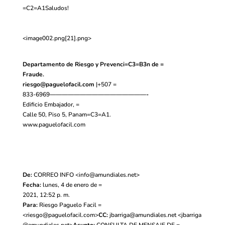
=C2=A1Saludos!
<image002.png[21].png>
Departamento de Riesgo y Prevenci=C3=B3n de =
Fraude.
riesgo
@paguelofacil.com
|+507 =
833-6969
————————————————-
Edificio Embajador, =
Calle 50, Piso 5, Panam=C3=A1.
www.paguelofacil.com
De:
CORREO INFO <
info@amundiales.net
>
Fecha:
lunes, 4 de enero de =
2021, 12:52 p. m.
Para:
Riesgo Paguelo Facil =
<
riesgo@paguelofacil.com
>
CC:
jbarriga@amundiales.net
<
jbarriga
@amundiales.net
>
Asunto:
CONSULTA DE MENSAJE DE =