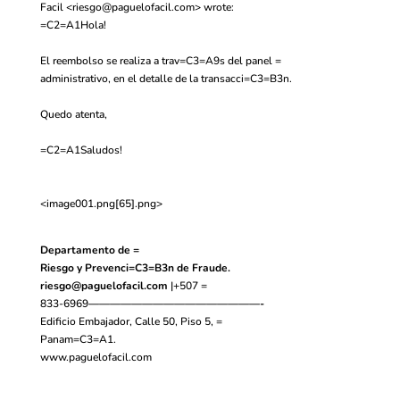
Facil <
riesgo@paguelofacil.com
> wrote:
=C2=A1Hola!
El reembolso se realiza a trav=C3=A9s del panel =
administrativo, en el detalle de la transacci=C3=B3n.
Quedo atenta,
=C2=A1Saludos!
<image001.png[65].png>
Departamento de =
Riesgo y Prevenci=C3=B3n de Fraude.
riesgo
@paguelofacil.com
|+507 =
833-6969
————————————————-
Edificio Embajador, Calle 50, Piso 5, =
Panam=C3=A1.
www.paguelofacil.com