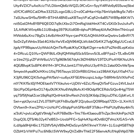
Uty4VZJCFuAeXcizTVLDlkmQb6zWQZL0fCvGn+5yyYi4RVo6y6S5uwj5bx
sEfCfCdIRGCalDftw332S2LogsG8LLO+o0CaIHta+HJp76mVipb9kg5c7d5
7aSUtuwSH5u/5MR+BTiHA48NEuaXBTwyVFaCqfi2n4a857W89p46KW
rst5GelDMv8YBP6QEOD7q9clXbv2i7OmRqjVxkMmXT4CvSXl0r3vsJsAvPzL
1/LAffdKWlrq4Ib11UBix/pg3979UlldI08+/qhuPl9Reej4JA/feONtmTNnlsyd
MWob6uXnz78gDz14v8zMmXFNyx+janPKIGAQMAiMXwQwtnv1e8nRY7l
5oDrZy/lWnbv3Sel4GX6oYwVEx0jN964QLkfcibkOSrKK2Tv/gO6gUUCceL
JgdyYP9BqauvUyWskJAQmTkrRyakJKtyCK8pKDgn+w4clPa2NnBLvpKelio
4+DRcuLQ1tYu+QWF8tJLr0hjfQMWqt5Scb5Snvv5i3Lo8FFpa2+T/Lx8vGR
sr1tre2YjLyiZFVrW6uUV1Tg969k567dyhi3tDYr6fibV19TDUPoAY6KNuU
4QE//8IvpKSsBPK4NYM+3PCRvLbmt1JTWytNzU3y4YfrZc2ateJ0OvWeTpw
5myevIAyea9OsMXnz1fJq795Teuyo1EOJrRBllGNxcza198AKXpUiYJa/H7z
X3jRU96CQXl5vhgyPAf5eV+su6ysXF5E/tNnzqisLIsdg+Tr8RMn5JVXfoPn0
ntY7KKf5ct0jYMOEtaotV7YX/xuIvo+UjDtV+6ZsLf5nqQV5xFGzuv24VLbu
SbUPpOEpHbxO174ju0t/JKXNu6Wq9bAcKH9Odpf9CERds5JQo4HgjT5WC
yq7Sf5fjNa/rZcer18qRqlfQvtHokShvResh2Vz0j3K6dp2SkjzuDTkLGjbKvrL
Sxn+ypt3ycna12VL0T9JPUjKFhBiu0p/IF2QzybusQO9Rbqd7ZDl+1LXmYc
OVtwn9+XwsZPtU+UoNzPCv9JqtpPohSP/on8/F3Tdko+PfePUty8Vey4/m
x/3sK/+pvlcaOgtlV9m/g7xsR76Be0b+TmcT6v43aeouBTnZpc9mX/mPpcN
DspQ3LQT5/4b32y47xI853+UosbPFG+SqHvKfqz4Ovt6lQTVmzX/GAS+VA
iLdJIp/a9HjH6ic17S2tfV5AjV89x/MDeSzyn5/M7/nneY7lWr+1LGzqMS8TN
OZbM1rVWPs/7sc6N8cl5WW9xyQVZx8hrThkE2F56envk/fc/lNq6Wp078h