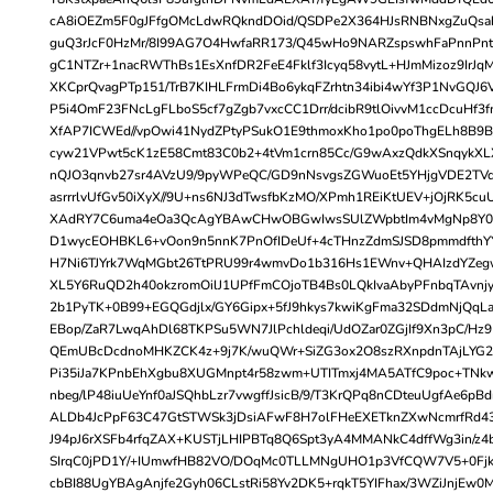
cA8iOEZm5F0gJFfgOMcLdwRQkndDOid/QSDPe2X364HJsRNBNxgZuQsah
guQ3rJcF0HzMr/8I99AG7O4HwfaRR173/Q45wHo9NARZspswhFaPnnPnt
gC1NTZr+1nacRWThBs1EsXnfDR2FeE4Fklf3Icyq58vytL+HJmMizoz9IrJq
XKCprQvagPTp151/TrB7KIHLFrmDi4Bo6ykqFZrhtn34ibi4wYf3P1NvGQJ
P5i4OmF23FNcLgFLboS5cf7gZgb7vxcCC1Drr/dcibR9tlOivvM1ccDcuHf3f
XfAP7ICWEd//vpOwi41NydZPtyPSukO1E9thmoxKho1po0poThgELh8B9B
cyw21VPwt5cK1zE58Cmt83C0b2+4tVm1crn85Cc/G9wAxzQdkXSnqykXL
nQJO3qnvb27sr4AVzU9/9pyWPeQC/GD9nNsvgsZGWuoEt5YHjgVDE2TVq
asrrrlvUfGv50iXyX//9U+ns6NJ3dTwsfbKzMO/XPmh1REiKtUEV+jOjRK5c
XAdRY7C6uma4eOa3QcAgYBAwCHwOBGwIwsSUlZWpbtIm4vMgNp8Y0O
D1wycEOHBKL6+vOon9n5nnK7PnOfIDeUf+4cTHnzZdmSJSD8pmmdfthY
H7Ni6TJYrk7WqMGbt26TtPRU99r4wmvDo1b316Hs1EWnv+QHAIzdYZeg
XL5Y6RuQD2h40okzromOilJ1UPfFmCOjoTB4Bs0LQkIvaAbyPFnbqTAvnjy
2b1PyTK+0B99+EGQGdjlx/GY6Gipx+5fJ9hkys7kwiKgFma32SDdmNjQqL
EBop/ZaR7LwqAhDl68TKPSu5WN7JlPchldeqi/UdOZar0ZGjIf9Xn3pC/H
QEmUBcDcdnoMHKZCK4z+9j7K/wuQWr+SiZG3ox2O8szRXnpdnTAjLYG
Pi35iJa7KPnbEhXgbu8XUGMnpt4r58zwm+UTITmxj4MA5ATfC9poc+TNk
nbeg/lP48iuUeYnf0aJSQhbLzr7vwgffJsicB/9/T3KrQPq8nCDteuUgfAe6pB
ALDb4JcPpF63C47GtSTWSk3jDsiAFwF8H7olFHeEXETknZXwNcmrfRd4
J94pJ6rXSFb4rfqZAX+KUSTjLHIPBTq8Q6Spt3yA4MMANkC4dffWg3in/z
SIrqC0jPD1Y/+IUmwfHB82VO/DOqMc0TLLMNgUHO1p3VfCQW7V5+0Fjk
cbBI88UgYBAgAnjfe2Gyh06CLstRi58Yv2DK5+rqkT5YIFhax/3WZiJnjEw