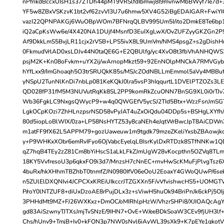
nPfnkdBccxUIsH1s37ZTDh44pMT9VRSlfdIbmwj8I9mvnwMbBWyf7Ie7d+
YF5w8ZBxVSKzvK1bt2vf62zvVI3U7u6hmw5XV4G52iBgEDAIGAR+FwiYI
vazI22QPNPAKGj6WuOBpWOm7BFNrqQLBV995Um5I/ito2DmkE8Te6bp1U
iQ2aCpKsWw6e/4X420NA1DUjf4MsnfD3EuIXgLwX/OvZUFZyyGKZGn2P
Af9DkkLmS5BvjLR11cjx2rVSB+LPS5ivX8L9UmVm/NMS4psgZ+s2gDishH
0FkmudVrlAD0xsLDJv44N0taQE6G+E2QBUlfg/yc4XvO8t3fbVhANHQW
psjM2K+Kn08oFvkm+uYX2ij/wArnopMkzt59+92EnNOlpMNCkA7RMVGybf
hYfLxx9/ImGhoaqh5O3trSRUQkK85s/MSJcZOdNBLLmEmmol5aVy4MBBu
yNSpU2TunNlKnDi7nbLp081KeKQkJ0lra5vsP3hIqqurtL1DVElPTZOZs3L
QD028fP31fM5M3NUVutRqKk8SL2PP9komRkZcuONN7BnSG9XL0i0rTJv
Wb36FgkLC9NxgsQWycP9+w4q0QWGEfV5ycSJ2TId5Btx+WzzFsnJmSGT
LgkOCpKOzi7ZhHLnzpsrNSD58vPyJAT4uZxOiQdu04DDp5s+BSHgLXYfh
80d5iopLoBlWIX/0za+LP58NsHYTZ53y8caNEh4eJqtWrBwcJpT8AiCDW
m1atFF9fX62L5APPM79+gozUaweuw1m9tgdk79mzeZKeliYxsbZBAowj
y+P9WHKxXObr6emRvIFyo6OjVabcEyelqLBIsrKylDxRTDzk8STfNNKw1
qZ7hqB4TEy2zZ81Cm8bYiHscS1aLkLFkZJmUgW28vKocpthn5OZVq8TLm
18KY5VvfresoU3p6qkxFO9i3d7/MnzsH7cNnEC+rnvHwScKMuFjPlvgTsz6
4buRx/hkXHhmTBZhbT0tnmfZJN0980IfV06eOoU2EoaxY4GWoQUwP/6se
n5ZUlElDXQNIvi4JCPCXxKREiUIkccrJTZGXXn5F/vVfvishwcHS5+UOMGT
P/roY0lNTZUF8+diUxDzoAE8rPujDLx3z+sViwH5huOk94BriPnJk6ckPj5OIj
3PHHdMt9MZ+FJ26WXKxz+DmOC/oMIRhlpHzW/VhzrSHPi8/XJIOAQcAg
gd83AiSzwnyTJTXsJmjTvSNzE/9IHN7+OvE+W/eeBDkSoaW3CEv9fjUH3lf+
Chs/hUnv9+TmjB+Iv0+kFON3p7NW0sNvl6iAyWL39sXk9+K7pEYe1gkotV/