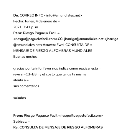
De:
CORREO INFO <
info@amundiales.net
>
Fecha:
lunes, 4 de enero de =
2021, 7:41 p. m.
Para:
Riesgo Paguelo Facil =
<
riesgo@paguelofacil.com
>
CC:
jbarriga@amundiales.net
<
jbarriga
@amundiales.net
>
Asunto:
Fwd: CONSULTA DE =
MENSAJE DE RIESGO ALFOMBRAS MUNDIALES
Buenas noches
gracias por la info, favor nos indica como realizar esta =
reversi=C3=B3n y el costo que tenga la misma
atenta a =
sus comentarios
saludos
From:
Riesgo Paguelo Facil <
riesgo@paguelofacil.com
>
Subject: =
Re: CONSULTA DE MENSAJE DE RIESGO ALFOMBRAS