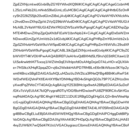
ZjpEZXNjcmlwdGlvbiByZGY6YWJvdXQ9IiIKICAgICAgICAgICAgeG1sbnM
L25zLmFkb2JlLmNvbS9leGlmLzEuMC8iCiAgICAgICAgICAgIHhtbG5zOn
cy5hZG9iZS5jb20vdGlmZi8xLjAvIj4KICAgICAgICAgPGV4aWY6VXNlc
c2hvdDwvZXhpZjpVc2VyQ29tbWVudD4KICAgICAgICAgPGV4aWY6UGl
MzA8L2V4aWY6UGl4ZWxYRGltZW5zaW9uPgogICAgICAgICA8ZXhpZjp
MTE4MDwvZXhpZjpQaXhlbFlEaW1lbnNpb24+CiAgICAgICAgIDx0aWZm
NDwvdGlmZjpYUmVzb2x1dGlvbj4KICAgICAgICAgPHRpZmY6UmVzb2x1
ZjpSZXNvbHV0aW9uVW5pdD4KICAgICAgICAgPHRpZmY6WVJlc29sdX
ZXNvbHV0aW9uPgogICAgICA8L3JkZjpEZXNjcmlwdGlvbj4KICAgPC9y
bWV0YT4KVOlHPwAAQABJREFUeAHsvQd8XMd5Lf5hsVj03itRCXawU2IvKl
Ul5e4rwkthM7Tvxsq1iWZVm0qEJVihIpsfdOsAMgOojeO7ALvHO+xQUXI
e+7M3JkzX/HqR2pqaZO+vj6x2WxikkHAIPD7RMBLnE6n9kWbzev3KYip2y
xmf/4BnzxSBgEDAIGASuNQLuMZezIJu3WZtca3RNeQYBg4BB4KoRwFS4
WDxfWEiQVmPXf/EAHXYf8eYDNMkgYBD4vSHghQG0s79P7CAZfHzs0m9
yXwdPqZfWsCYT4OAQcAg8AUgYI253lBMcJgx9wtA2BRpEDAIGASuDoF+
/GKv7oVyEUlAK7kJQPzygraR0TiyYDGfBoHfDwJenPUi8ZP90RCAv5/nYG
nqfNd4OAQcAgYBC4hghY462ZC11DUE1RBgGDgEHgGiLQ3+8m/WxeNp0
rzG+pjiDgEHAIGAQMAgYBAwCBgGDgEHAIGAQMAgYBAwCBgGDwH
BgGDgEHAIGAQMAgYBAwCBgGDgEHAIHBtETAE4LXF05RmEDAIGAQ
g4BBwCBgELiuEBj0AXhdSWWEMQgYBAwCBgGDgEHAIPCHggDdt8IPj
VoOAQcAgYBAwCBgEDAJXgYAhAK8CPHOpQcAgYBAwCBgEDALjHAEGb
4xyZUW6/X7wQ5d47KlJsUVGACkygiaszClbmsEHAIGAQMAgYBAwCBoF