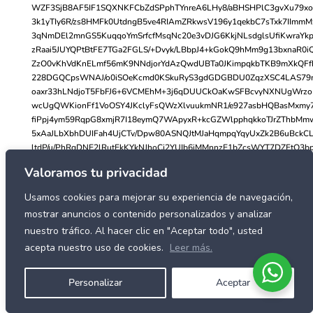
WZF3SjB8AF5IF1SQXNKFCbZdSPphTYnreA6LHy8/aBHSHPlC3gvXu79xo
3k1yTIy6R/zs8HMFk0UtdngB5ve4RIAmZRkwsV196y1qekbC7sTxk7IImm
3qNmDEl2mnGS5KuqqoYmSrfcfMsqNc20e3vDJG6KkjNLsdglsUfiKwraYk
zRaai5JUYQPtBtFE7TGa2FGLS/+Dvyk/LBbpJ4+kGokQ9hMm9g13bxnaR0i
ZzO0vKhVdKnELmf56mK9NNdjorYdAzQwdUBTa0JKimpqkbTKB9mXkQFf
228DGQCpsWNAJ/o0iSOeKcmd0KSkuRyS3gdGDGBDU0ZqzXSC4LAS79m
oaxr33hLNdjoT5FbFJ6+6VCMEhM+3j6qDUUCkOaKwSFBcvyNXNUgWrzoB
wcUgQWKionFf1VoOSY4JKclyFsQWzXlvuukmNR1/e927asbHQBasMxmy
fiPpj4ym59RqpG8xmjR7I18eymQ7WApyxR+kcGZWlpphqkkoTJrZThbM
5xAaJLbXbhDUIFah4UjCTv/Dpw80ASNQJtMJaHqmpqYqyUxZk2B6uBckC
ltdP/u/PhRqDNE2lRutEkKYkNJhoCj2YUIb6iMMnnzE1bZcsWYT7DZFtO3bp
WqdM2rIpg16rh8bVP9qvgRmJsjehXbwfGqAke3OPH5d//N//S0kimoz+3d/+
Valoramos tu privacidad
X3/2GfUxygAt1Eqln06a/HPjkFput2LcoyYun8lbMKHlRgjrYWpAcJ4f/9dPl
ePlXqo347NNfhTZti7ou+OF/fB9th24UvNTEfePGzzDG2NTUdf36DfLEE4/
Usamos cookies para mejorar su experiencia de navegación,
H3/rmyDlJkkeNguobcp+f/ttt6rZN9vZW9AszAMRze/l5eXyw//4nmqi0hXAOZ
mostrar anuncios o contenido personalizados y analizar
A81lqa3aANKa4/RykHnUvmaipjU1/G5D2dQMpEb2n3z7z6Stox3tfC8I+yh
nuestro tráfico. Al hacer clic en "Aceptar todo", usted
mdh22ceHJ26wnAQR2tHZLg8/8hDwCQLGOZAjSULhOoDkXxCOPfrwQ+7
jnGRGtRTp06TV155Vf2JkkhkOgIXDcdAlPLdw36og7yeMf8YBAwCBgGD
acepta nuestro uso de cookies.
Leer más.
QeA6QYCL4Oyou6Tb2QLNvtekonmPmgXTxx4X0iS+AhwxIArjZG78n8Jf3
7nIzDXyMeWcIAaD5qHXDv1ZE8D2MACIB9niJD5oOs+NokHiBEuE/WeYnf
Personalizar
Aceptar
SDbIB2fd7qol1MEFbA8ClexSQbR8zHqr2o+BuCzHBHz0vRuSixH+6ZDMJo
N4kDBvSd5CYjx7xBc3L8IIC2x6io9Kd36+qbZdmSxdLd2yN74C+PGoBcd