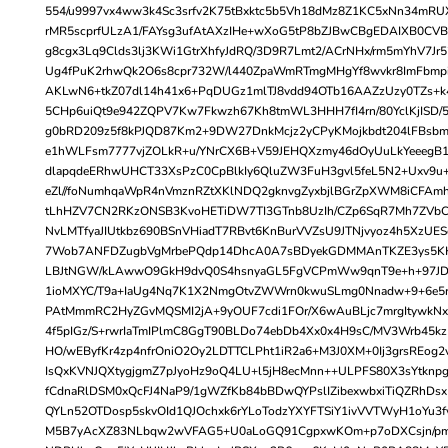
554/u9997vx4ww3k4Sc3srfv2K75tBxktc5b5Vh18dMz8Z1KC5xNn34mRU
rMR5scprfULzA1/FAYsg3ufAtAXzIHe+wXoG5tP8bZJBwCBgEDAIXB0CV
g8cgx3Lq9Clds3lj3KWi1GtrXhfyJdRQ/3D9R7Lmt2/ACrNHx/rm5mYhV7Jr
Ug4fPuK2rhwQk2O6s8cpr732W/l440ZpaWmRTmgMHgYf8wvkr8ImFbmpi
AKLwN6+tkZ07dl14h41x6+PqDUGz1mlTJ8vdd94OTb16AAZzUzy0TZs+k4
5CHp6uiQt9e942ZQPV7Kw7Fkwzh67Kh8tmWL3HHH7fI4rn/80YclKjISD/51
g0bRD209z5f8kPJQD87Km2+9DW27DnkMcjz2yCPyKMojkbdt204lFBsbm
e1hWLFsm7777vjZOLkR+u/YNrCX6B+V59JEHQXzmy46dOyUuLkYeeegB1a
dlapqdeERhwUHCT33XsPzC0CpBlkIy6QluZW3FuH3gvl5feL5N2+Uxv9
eZl//foNumhqaWpR4nVmznRZtXKlNDQ2gknvgZyxbjlBGrZpXWM8iCFAm
tLhHZV7CN2RKzONSB3KvoHETiDW7TI3GTnb8UzIh/CZp6SqR7Mh7ZVbCV
NvLMTfyaJIUtkbz690BSnVHiadT7RBvt6KnBurVVZsU9JTNjvyoz4h5XzUE
7Wob7ANFDZugbVgMrbePQdp14DhcA0A7sBDyekGDMMAnTKZE3ys5KH
LBJtNGW/kLAwwO9GkH9dvQ0S4hsnyaGL5FgVCPmWw9qnT9e+h+97JD
1ioMXYC/T9a+IaUg4Nq7K1X2NmgOtvZWWrn0kwuSLmg0Nnadw+9+6e
PAtMmmRC2HyZGvMQSMI2jA+9yOUF7cdi1FOr/X6wAuBLjc7mrgItywkN
4f5pIGz/S+rwrIaTmIPlmC8GgT90BLDo74ebDb4Xx0x4H9sC/MV3Wrb45k
HO/wEByfKr4zp4nfrOniO2Oy2LDTTCLPht1iR2a6+M3J0XM+0Ij3grsREog2
IsQxKVNJQXtygjgmZ7pJyoHz9oQ4LU+l5jH8ecMnn++ULPFS80X3sYtknp
fCdnaRlDSM0xQcFJ4NaP9/1gWZfKb84bBDwQYPslIZibexwbxiTiQZRhDsx
QYLn52OTDosp5skvOId1QJOchxk6rYLoTodzYXYFTSiY1ivVVTWyH1oYu3
M5B7yAcXZ83NLbqw2wVFAG5+U0aLoGQ91CgpxwKOm+p7oDXCsjn/pmz