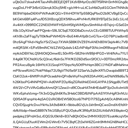
uQbOsI7zkw/rxMlTasvNRsBEEjEQ9T1KdVBMyrOzs90Tf5RNH3rrMXGhg8c
vugDoLFHP3r8zt1Gknyk3Oizj5ME+gJcMH+uLtC1oM/xDydI1GCkmTNNhJk
BE9WVpbeD6XhPW/fvkdKQGJ+5YnHOYWTp558QqPboD2b9CVBgEQvCc
bKGkhi6BFq4Pus/ID53XBzrgQDX5f6hvu4Pnf4nfURKBYBTpESs1kEc1iLn
Av4itX+099RDC22NElEMWFHS/JnMSfgWiMQovSImMAd+B7ejnj+GSe02mB
X8c1OyXIJwFaeFPQjmk+S9LSC5qE70DD8aDcnvUcCEcG89BTl/UPtWhp5
nKh9lv2aFFqgTyTI0kfkePWrMGN+BoE44hAYpBr1viGTox+GD76PUadbntE
0hz6AgFYAd+Ng5sYSrZ2wjz7XWASB8K0VZ93YvANEh80W3ejrk4Kc7V
m4QR3/iK+E/Fe59mINCYd1ZWiQubdv14ZzNP4IpF0lNcJm0fI9IwgnFhBJJeb
mj4ckDBXYeLQ5MJOtQOmwIEL50rrR5+582NnW89jHPGD+W4/NAu7YU7
X4g6KTOCNdXUScQ3nxLf6dnSs7FKfKDZ6Dd5onSfOCU+0DT0mzRR2rbv9
PR2AxcuBg4c16MYzX31SoqIiYf70rpzNy5Of/PhHqm3BCl1YNDFa8MaNn
mP9zweRJAG7fvkPNbp/72U9gVTNJ5e5F32SerVu2q9nXRTcDwajdx8B9T2
CbKO2ok+6Nff/PrXdPOceebNnQPn8eWyFhojN920AvMXLw0YeN99d6uT
h26KboPG4NNPfQW+Ad0WPZOyJ6qZGReIJhkEDAIGAYPA1SNgp8UTxt5T
4W2I/+CPzVIfvGd6oAhmJQY1ZewJJ+d9COoaHATrt4HEda4P3jsOvAvImVA
WKvEphaVzmg+TA3vGQigSh6KfIu3HebC0BD/6JNPpAAEIYtYvHgR3nNUz
Q0I5A0FqnpHo4qSAO2sRiOBrEW58OIzo6/7NPD7I79Zg4sMjOcA8NKmhP
CQVDSjugHcDvvJYkHu3A9x84KK+9/obu8GVjUs1kh9mQCwsDndXrEfdX
rbfkXtidp+NeeG8897kTrk1ISByUFQUOykufK3R6yR3JiZiIUA6dVKE6kpkn
pedpkq15PrdA5sLrEQGSU0kh8+B37x8QhOOw1MMXXB207Eoat4kzqV0m
JLQAGUyEfuoKEWm2rGWnrEr7V5CBqfCZt3xIW6ZGmh9MhNGN8NeHCL
T8KstxpaeAnQ6lsF89ufglhDFNvmLdAEXAY/fyEgAW9GEIsfwMddDTQEd