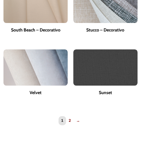
South Beach – Decorativo
Stucco – Decorativo
Velvet
Sunset
1
2
→