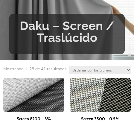
Daku – Screen /
Traslúcido
Ordenado
Mostrando 1–28 de 41 resultados
por
los
últimos
Screen 8200 – 3%
Screen 3500 – 0.5%