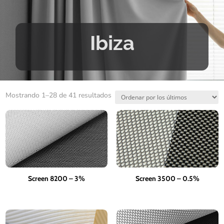
Ibiza
Ordenado
Mostrando 1–28 de 41 resultados
por
los
últimos
Screen 8200 – 3%
Screen 3500 – 0.5%