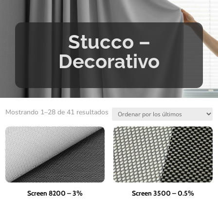
Stucco –
Decorativo
Ordenado
Mostrando 1–28 de 41 resultados
por
los
últimos
Screen 8200 – 3%
Screen 3500 – 0.5%