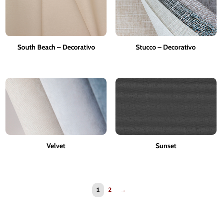
South Beach – Decorativo
Stucco – Decorativo
Velvet
Sunset
1
2
→